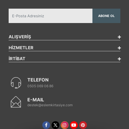
ABONE OL
ALIŞVERİŞ
HİZMETLER
İRTİBAT
TELEFON
0505 069 06 86
E-MAIL
destek@eslemkirtasiye.com