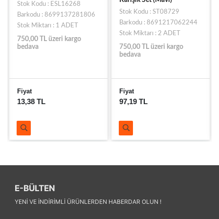
Stok Kodu : ESL16268
Stok Kodu : ST08729
Barkodu : 8699137281806
Barkodu : 8691217062244
Stok Miktarı : 1 ADET
Stok Miktarı : 2 ADET
750,00 TL üzeri kargo
bedava
750,00 TL üzeri kargo
bedava
Fiyat
Fiyat
13,38 TL
97,19 TL
E-BÜLTEN
YENI VE INDIRIMLI ÜRÜNLERDEN HABERDAR OLUN !