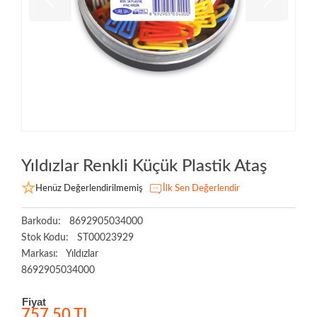
Yıldızlar Renkli Küçük Plastik Ataş
Henüz Değerlendirilmemiş
İlk Sen Değerlendir
Barkodu:
8692905034000
Stok Kodu:
ST00023929
Markası:
Yıldızlar
8692905034000
Fiyat
757,50 TL