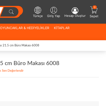
0
Hesap Oluştur
Türkçe
Giriş Yap
Sepet
OYUNCAKLAR & HEDİYELİKLER
KİTAPLAR
y 21.5 cm Büro Makası 6008
.5 cm Büro Makası 6008
lk Sen Değerlendir