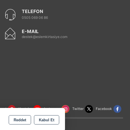
TELEFON
0505 069 06 86
E-MAIL
destek@eslemkirtasiye.com
rest
Youtube
Instagram
Twitter
Facebook
Reddet
Kabul Et