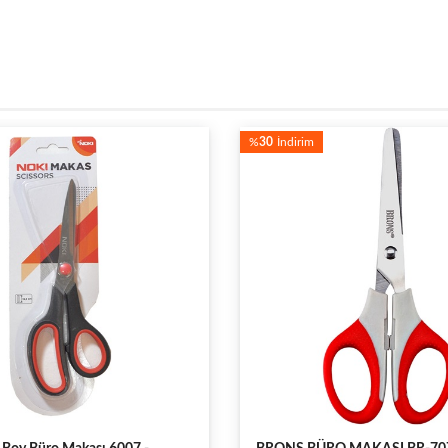
%
30
İndirim