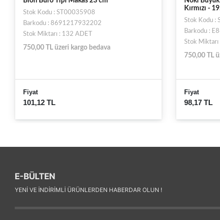
Bion Büro Tipi Makas 23 cm
Noki Büyük
Kırmızı - 1
Stok Kodu : ST00035908
Stok Kodu 
Barkodu : 8691217932202
Barkodu : 
Stok Miktarı : 132 ADET
Stok Miktarı
750,00 TL üzeri kargo bedava
750,00 TL ü
Fiyat
Fiyat
101,12 TL
98,17 TL
E-BÜLTEN
YENI VE INDIRIMLI ÜRÜNLERDEN HABERDAR OLUN !