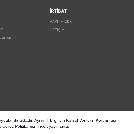
İRTİBAT
HAKKIMIZDA
IZ
İLETIŞIM
RALARI
Pinte
dalanılmaktadır. Ayrıntılı bilgi için
Kişisel Verilerin Korunması
e
Çerez Politikamızı
inceleyebilirsiniz.