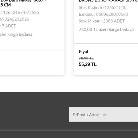
 Boy Büro Makası 6007 -
BRONS BÜRO MAKASI BR-707
9.5 CM
Stok Kodu : ST126521840
: ST126521674-73526
Barkodu : 8680628000563
E8693245232026
Stok Miktarı : 2088 ADET
 : 7 ADET
750,00 TL üzeri kargo bedava
zeri kargo bedava
Fiyat
78,98 TL
55,29 TL