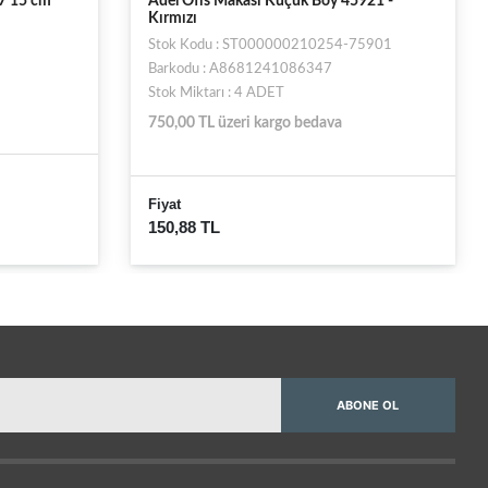
 15 cm
Adel Ofis Makası Küçük Boy 45921 -
Kırmızı
Stok Kodu : ST000000210254-75901
Barkodu : A8681241086347
Stok Miktarı : 4 ADET
750,00 TL üzeri kargo bedava
Fiyat
150,88 TL
ABONE OL