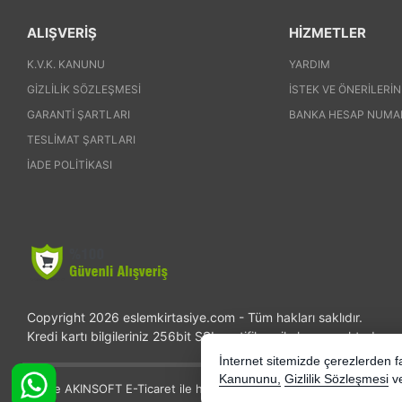
ALIŞVERİŞ
HİZMETLER
K.V.K. KANUNU
YARDIM
GIZLILIK SÖZLEŞMESI
İSTEK VE ÖNERILERIN
GARANTI ŞARTLARI
BANKA HESAP NUMA
TESLIMAT ŞARTLARI
İADE POLITIKASI
Copyright 2026 eslemkirtasiye.com - Tüm hakları saklıdır.
Kredi kartı bilgileriniz 256bit SSL sertifikası ile korunmaktadır.
İnternet sitemizde çerezlerden fay
Kanununu,
Gizlilik Sözleşmesi
v
Bu site AKINSOFT E-Ticaret ile hazırlanmıştır.