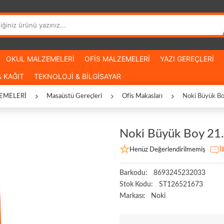
OKUL MALZEMELERİ
OFİS MALZEMELERİ
YAZI GEREÇLERİ
 KAĞIT
TEKNOLOJİ & BİLGİSAYAR
EMELERİ
Masaüstü Gereçleri
Ofis Makasları
Noki Büyük Bo
Noki Büyük Boy 21
Henüz Değerlendirilmemiş
İ
Barkodu:
8693245232033
Stok Kodu:
ST126521673
Markası:
Noki