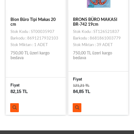
Bion Büro Tipi Makas 20
BRONS BÜRO MAKASI
cm
BR-742 19cm
Stok Kodu : ST00035907
Stok Kodu : ST126521837
Barkodu : 8691217932103
Barkodu : 8681861003779
Stok Miktarı : 1 ADET
Stok Miktarı : 39 ADET
750,00 TL üzeri kargo
750,00 TL üzeri kargo
bedava
bedava
Fiyat
Fiyat
121,21 TL
82,15 TL
84,85 TL