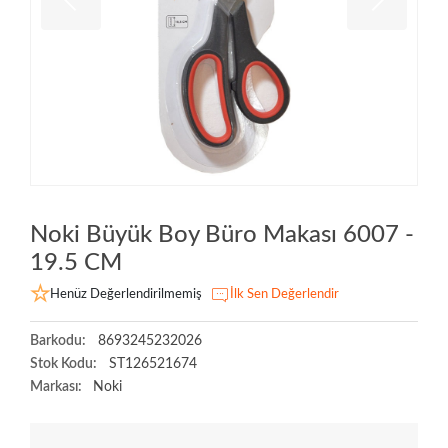
Noki Büyük Boy Büro Makası 6007 -
19.5 CM
Henüz Değerlendirilmemiş
İlk Sen Değerlendir
Barkodu:
8693245232026
Stok Kodu:
ST126521674
Markası:
Noki