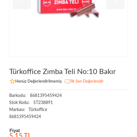
Türkoffice Zımba Teli No:10 Bakır
Henüz Değerlendirilmemiş
İlk Sen Değerlendir
Barkodu:
8681395459424
Stok Kodu:
ST238891
Markası:
Türkoffice
8681395459424
Fiyat
5,15 TL