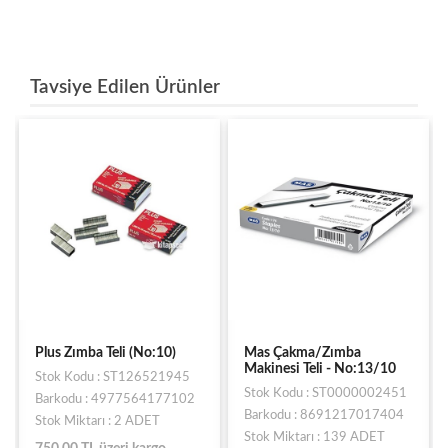
Tavsiye Edilen Ürünler
Plus Zımba Teli (No:10)
Mas Çakma/Zımba
Makinesi Teli - No:13/10
Stok Kodu : ST126521945
Stok Kodu : ST0000002451
Barkodu : 4977564177102
Barkodu : 8691217017404
Stok Miktarı : 2 ADET
Stok Miktarı : 139 ADET