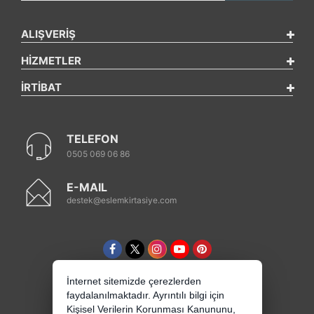
ALIŞVERİŞ
HİZMETLER
İRTİBAT
TELEFON
0505 069 06 86
E-MAIL
destek@eslemkirtasiye.com
İnternet sitemizde çerezlerden
faydalanılmaktadır. Ayrıntılı bilgi için
Kişisel Verilerin Korunması Kanununu,