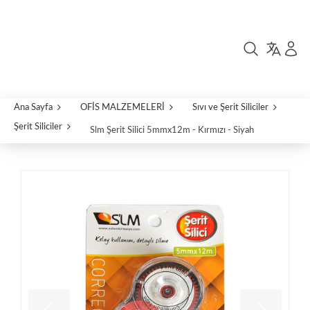
Ana Sayfa
OFİS MALZEMELERİ
Sıvı ve Şerit Siliciler
Şerit Siliciler
Slm Şerit Silici 5mmx12m - Kırmızı - Siyah