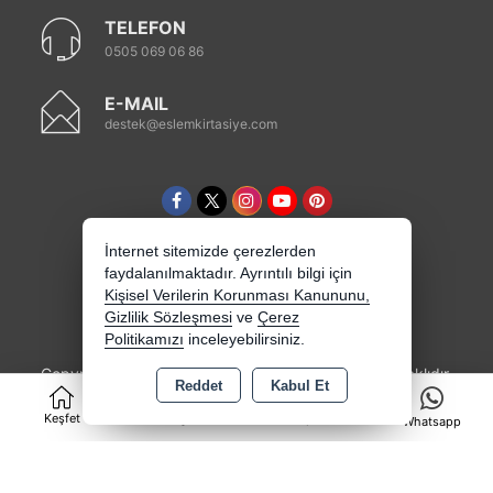
TELEFON
0505 069 06 86
E-MAIL
destek@eslemkirtasiye.com
İnternet sitemizde çerezlerden
faydalanılmaktadır. Ayrıntılı bilgi için
Kişisel Verilerin Korunması Kanununu,
Gizlilik Sözleşmesi
ve
Çerez
Politikamızı
inceleyebilirsiniz.
Copyright 2026 eslemkirtasiye.com - Tüm hakları saklıdır.
Reddet
Kabul Et
0
Kredi kartı bilgileriniz 256bit SSL sertifikası ile
korunmaktadır.
Keşfet
Kategoriler
Sepet
Whatsapp
Bu site AKINSOFT E-Ticaret ile hazırlanmıştır.