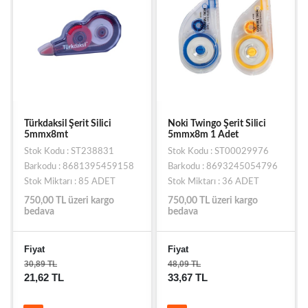
Türkdaksil Şerit Silici
Noki Twingo Şerit Silici
5mmx8mt
5mmx8m 1 Adet
Stok Kodu : ST238831
Stok Kodu : ST00029976
Barkodu : 8681395459158
Barkodu : 8693245054796
Stok Miktarı : 85 ADET
Stok Miktarı : 36 ADET
750,00 TL üzeri kargo
750,00 TL üzeri kargo
bedava
bedava
Fiyat
Fiyat
30,89 TL
48,09 TL
21,62 TL
33,67 TL