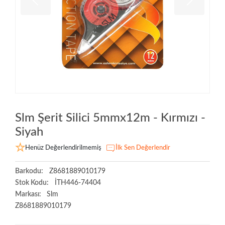
Slm Şerit Silici 5mmx12m - Kırmızı -
Siyah
Henüz Değerlendirilmemiş
İlk Sen Değerlendir
Barkodu:
Z8681889010179
Stok Kodu:
İTH446-74404
Markası:
Slm
Z8681889010179