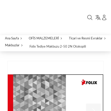
Ana Sayfa
OFİS MALZEMELERİ
Ticari ve Resmi Evraklar
Makbuzlar
Folix Tediye Makbuzu 2-50 2N Otokopili