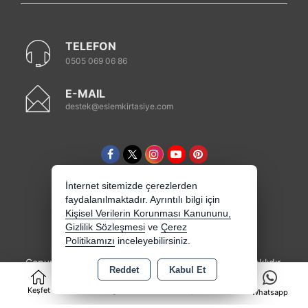
TELEFON
0505 069 06 86
E-MAIL
destek@eslemkirtasiye.com
İnternet sitemizde çerezlerden
faydalanılmaktadır. Ayrıntılı bilgi için
Kişisel Verilerin Korunması Kanununu,
Gizlilik Sözleşmesi
ve
Çerez
Politikamızı
inceleyebilirsiniz.
Copyright 2026 eslemkirtasiye.com - Tüm hakları saklıdır.
Reddet
Kabul Et
0
Kredi kartı bilgileriniz 256bit SSL sertifikası ile
korunmaktadır.
Keşfet
Kategoriler
Sepet
Whatsapp