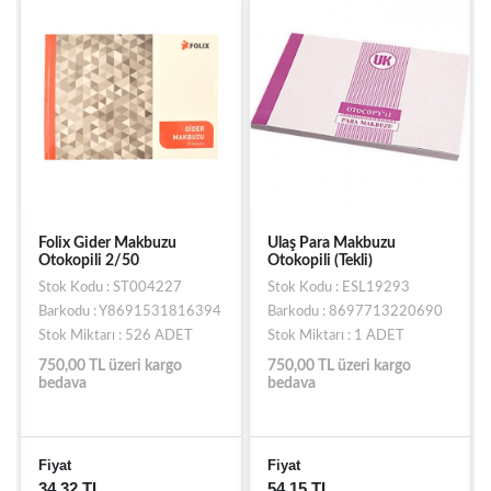
Folix Gider Makbuzu
Ulaş Para Makbuzu
Otokopili 2/50
Otokopili (Tekli)
Stok Kodu : ST004227
Stok Kodu : ESL19293
Barkodu : Y8691531816394
Barkodu : 8697713220690
Stok Miktarı : 526 ADET
Stok Miktarı : 1 ADET
750,00 TL üzeri kargo
750,00 TL üzeri kargo
bedava
bedava
Fiyat
Fiyat
34,32 TL
54,15 TL