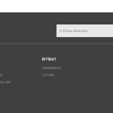
İRTİBAT
HAKKIMIZDA
IZ
İLETIŞIM
RALARI