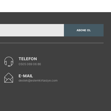
ABONE OL
TELEFON
0505 069 06 86
E-MAIL
destek@eslemkirtasiye.com