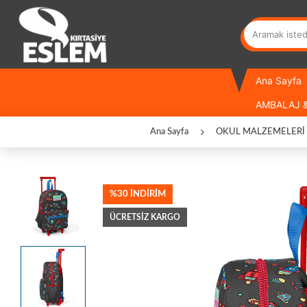
Ana Sayfa
AMBALAJ &
Ana Sayfa
OKUL MALZEMELERİ
%30 İNDİRİM
ÜCRETSIZ KARGO