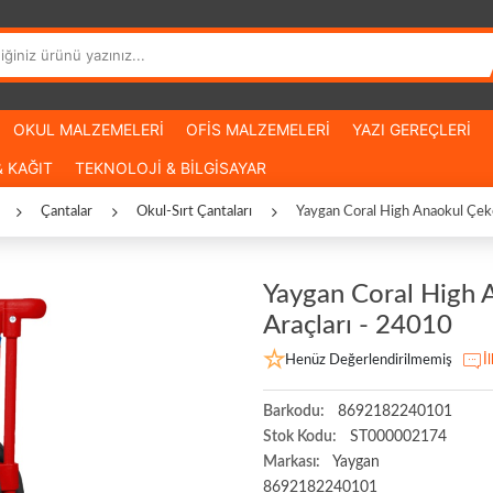
OKUL MALZEMELERİ
OFİS MALZEMELERİ
YAZI GEREÇLERİ
 KAĞIT
TEKNOLOJİ & BİLGİSAYAR
Çantalar
Okul-Sırt Çantaları
Yaygan Coral High Anaokul Çekçe
Yaygan Coral High A
Araçları - 24010
Henüz Değerlendirilmemiş
İ
Barkodu:
8692182240101
Stok Kodu:
ST000002174
Markası:
Yaygan
8692182240101