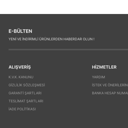
E-BÜLTEN
YENI VE INDIRIMLI ÜRÜNLERDEN HABERDAR OLUN !
ALIŞVERİŞ
HİZMETLER
K.V.K. KANUNU
YARDIM
GIZLILIK SÖZLEŞMESI
İSTEK VE ÖNERILERIN
GARANTI ŞARTLARI
BANKA HESAP NUMA
TESLIMAT ŞARTLARI
İADE POLITIKASI