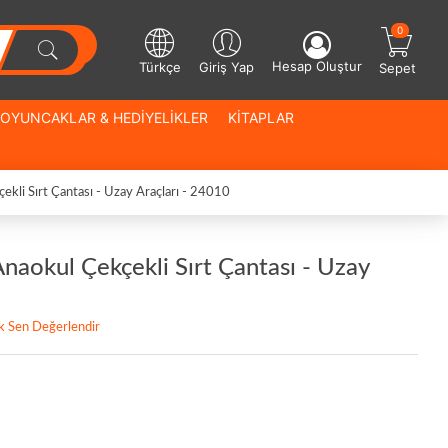
0
Hesap Oluştur
Türkçe
Giriş Yap
Sepet
OYUNCAKLAR & HEDİYELİKLER
KİTAPLAR
kli Sırt Çantası - Uzay Araçları - 24010
naokul Çekçekli Sırt Çantası - Uzay
lk Sen Değerlendir