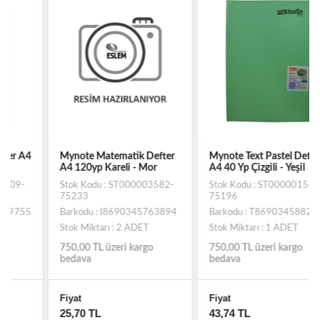
Mynote Matematik Defter
Mynote Text Pastel Defter
A4 120yp Kareli - Mor
A4 40 Yp Çizgili - Yeşil
Stok Kodu : ST000003582-
Stok Kodu : ST000001562-
75233
75196
Barkodu : I8690345763894
Barkodu : T8690345882175
Stok Miktarı : 2 ADET
Stok Miktarı : 1 ADET
750,00 TL üzeri kargo
750,00 TL üzeri kargo
bedava
bedava
Fiyat
Fiyat
25,70 TL
43,74 TL