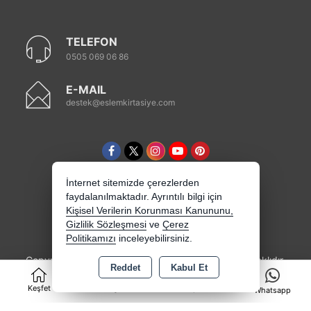
TELEFON
0505 069 06 86
E-MAIL
destek@eslemkirtasiye.com
İnternet sitemizde çerezlerden
faydalanılmaktadır. Ayrıntılı bilgi için
Kişisel Verilerin Korunması Kanununu,
Gizlilik Sözleşmesi
ve
Çerez
Politikamızı
inceleyebilirsiniz.
Copyright 2026 eslemkirtasiye.com - Tüm hakları saklıdır.
Reddet
Kabul Et
0
Kredi kartı bilgileriniz 256bit SSL sertifikası ile
korunmaktadır.
Keşfet
Kategoriler
Sepet
Whatsapp