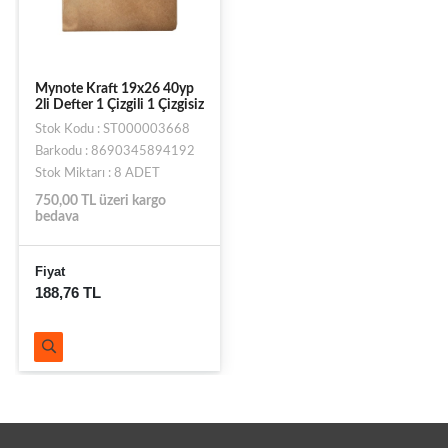
Mynote Kraft 19x26 40yp
2li Defter 1 Çizgili 1 Çizgisiz
Stok Kodu : ST000003668
Barkodu : 8690345894192
Stok Miktarı : 8 ADET
750,00 TL üzeri kargo
bedava
Fiyat
188,76 TL