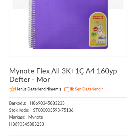
Mynote Flex All 3K+1Ç A4 160yp
Defter - Mor
Henüz Değerlendirilmemiş
İlk Sen Değerlendir
Barkodu:
H8690345883233
Stok Kodu:
ST000003593-75136
Markası:
Mynote
H8690345883233