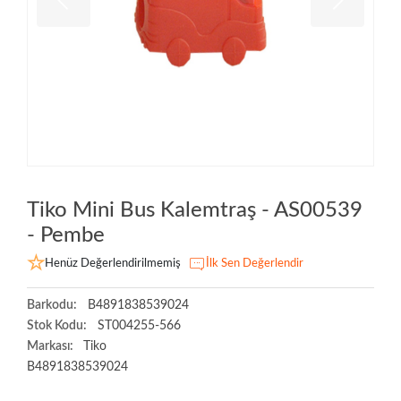
Tiko Mini Bus Kalemtraş - AS00539
- Pembe
Henüz Değerlendirilmemiş
İlk Sen Değerlendir
Barkodu:
B4891838539024
Stok Kodu:
ST004255-566
Markası:
Tiko
B4891838539024