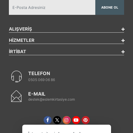
ABONE OL
ALIŞVERİŞ
HİZMETLER
İRTİBAT
TELEFON
0505 069 06 86
E-MAIL
destek@eslemkirtasiye.com