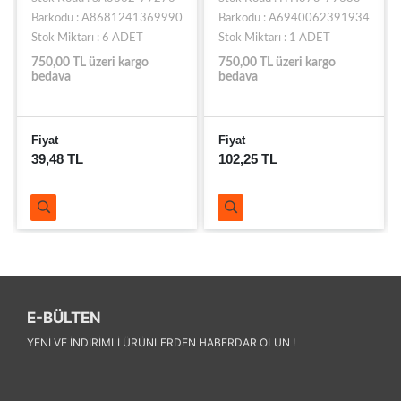
Barkodu : A8681241369990
Barkodu : A6940062391934
Stok Miktarı : 6 ADET
Stok Miktarı : 1 ADET
750,00 TL üzeri kargo
750,00 TL üzeri kargo
bedava
bedava
Fiyat
Fiyat
39,48 TL
102,25 TL
E-BÜLTEN
YENI VE INDIRIMLI ÜRÜNLERDEN HABERDAR OLUN !