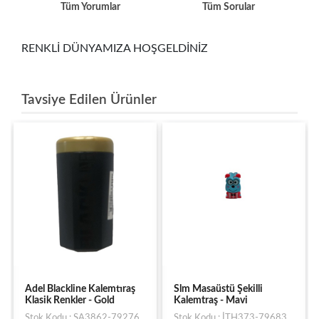
Tüm Yorumlar
Tüm Sorular
RENKLİ DÜNYAMIZA HOŞGELDİNİZ
Tavsiye Edilen Ürünler
Adel Blackline Kalemtıraş
Slm Masaüstü Şekilli
Klasik Renkler - Gold
Kalemtraş - Mavi
Stok Kodu : SA3862-79276
Stok Kodu : İTH373-79683