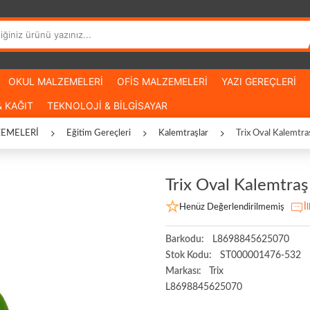
OKUL MALZEMELERİ
OFİS MALZEMELERİ
YAZI GEREÇLERİ
 KAĞIT
TEKNOLOJİ & BİLGİSAYAR
EMELERİ
Eğitim Gereçleri
Kalemtraşlar
Trix Oval Kalemtra
Trix Oval Kalemtraş
Henüz Değerlendirilmemiş
İ
Barkodu:
L8698845625070
Stok Kodu:
ST000001476-532
Markası:
Trix
L8698845625070