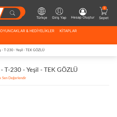
0
Hesap Oluştur
Türkçe
Giriş Yap
Sepet
OYUNCAKLAR & HEDİYELİKLER
KİTAPLAR
ş - T-230 - Yeşil - TEK GÖZLÜ
 - T-230 - Yeşil - TEK GÖZLÜ
lk Sen Değerlendir