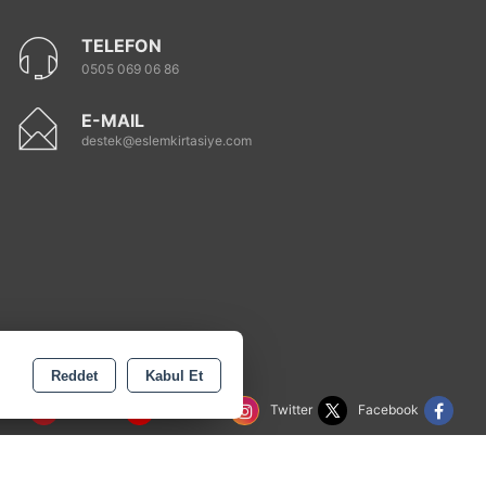
TELEFON
0505 069 06 86
E-MAIL
destek@eslemkirtasiye.com
Reddet
Kabul Et
rest
Youtube
Instagram
Twitter
Facebook