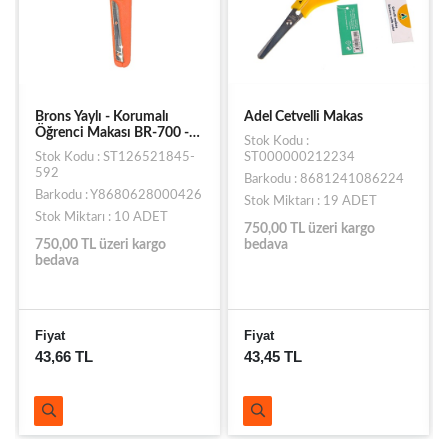
Brons Yaylı - Korumalı
Adel Cetvelli Makas
Öğrenci Makası BR-700 -
Stok Kodu :
Turuncu
Stok Kodu : ST126521845-
ST000000212234
592
Barkodu : 8681241086224
Barkodu : Y8680628000426
Stok Miktarı : 19 ADET
Stok Miktarı : 10 ADET
750,00 TL üzeri kargo
750,00 TL üzeri kargo
bedava
bedava
Fiyat
Fiyat
43,66 TL
43,45 TL