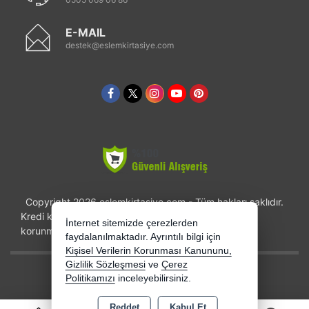
E-MAIL
destek@eslemkirtasiye.com
Copyright 2026 eslemkirtasiye.com - Tüm hakları saklıdır.
Kredi kartı bilgileriniz 256bit SSL sertifikası ile
İnternet sitemizde çerezlerden
korunmaktadır.
faydalanılmaktadır. Ayrıntılı bilgi için
Kişisel Verilerin Korunması Kanununu,
Gizlilik Sözleşmesi
ve
Çerez
Bu site AKINSOFT E-Ticaret ile hazırlanmıştır.
Politikamızı
inceleyebilirsiniz.
Reddet
Kabul Et