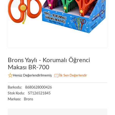
Brons Yaylı - Korumalı Öğrenci
Makası BR-700
Henüz Değerlendirilmemiş
İlk Sen Değerlendir
Barkodu:
8680628000426
Stok Kodu:
ST126521845
Markası:
Brons