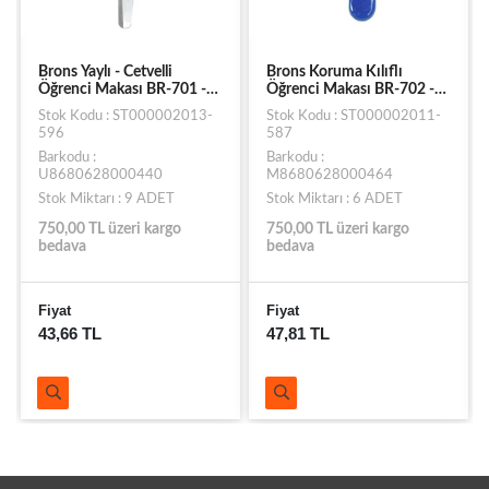
Brons Yaylı - Cetvelli
Brons Koruma Kılıflı
Öğrenci Makası BR-701 -
Öğrenci Makası BR-702 -
Yeşil
Mavi
Stok Kodu : ST000002013-
Stok Kodu : ST000002011-
596
587
Barkodu :
Barkodu :
U8680628000440
M8680628000464
Stok Miktarı : 9 ADET
Stok Miktarı : 6 ADET
750,00 TL üzeri kargo
750,00 TL üzeri kargo
bedava
bedava
Fiyat
Fiyat
43,66 TL
47,81 TL