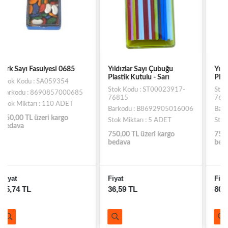
Yıldızlar Sayı Çubuğu
Yıldızlar Sayı Fasulyesi
Plastik Kutulu - Sarı
Plastik Kutulu - Beyaz
Stok Kodu : ST00023917-
Stok Kodu : ESL17102-
76815
76801
Barkodu : B8692905016006
Barkodu : E8692905017003
Stok Miktarı : 5 ADET
Stok Miktarı : 2 ADET
750,00 TL üzeri kargo
750,00 TL üzeri kargo
bedava
bedava
Fiyat
Fiyat
36,59 TL
80,33 TL