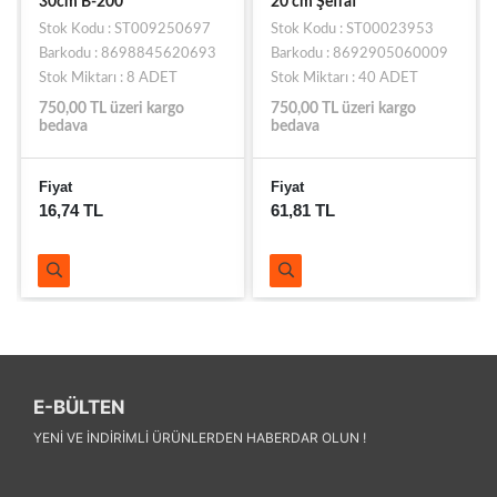
30cm B-200
20 cm Şeffaf
Stok Kodu : ST009250697
Stok Kodu : ST00023953
Barkodu : 8698845620693
Barkodu : 8692905060009
Stok Miktarı : 8 ADET
Stok Miktarı : 40 ADET
750,00 TL üzeri kargo
750,00 TL üzeri kargo
bedava
bedava
Fiyat
Fiyat
16,74 TL
61,81 TL
E-BÜLTEN
YENI VE INDIRIMLI ÜRÜNLERDEN HABERDAR OLUN !