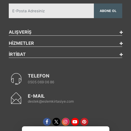
ABONE OL
ALIŞVERİŞ
HİZMETLER
İRTİBAT
TELEFON
0505 069 06 86
E-MAIL
destek@eslemkirtasiye.com