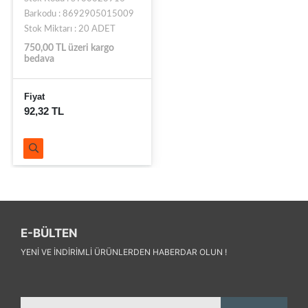
Barkodu : 8692905015009
Stok Miktarı : 20 ADET
750,00 TL üzeri kargo
bedava
Fiyat
92,32 TL
E-BÜLTEN
YENI VE INDIRIMLI ÜRÜNLERDEN HABERDAR OLUN !