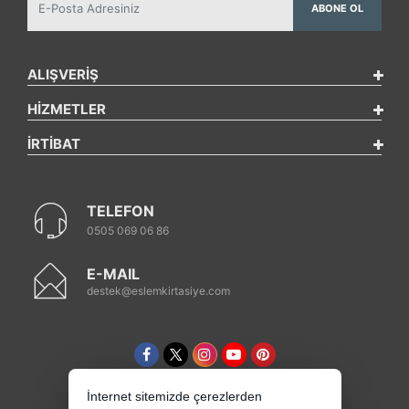
ABONE OL
ALIŞVERİŞ
HİZMETLER
İRTİBAT
TELEFON
0505 069 06 86
E-MAIL
destek@eslemkirtasiye.com
İnternet sitemizde çerezlerden