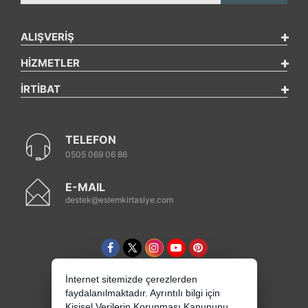
ALIŞVERİŞ
HİZMETLER
İRTİBAT
TELEFON
0505 069 06 86
E-MAIL
destek@eslemkirtasiye.com
İnternet sitemizde çerezlerden
faydalanılmaktadır. Ayrıntılı bilgi için
Kişisel Verilerin Korunması Kanununu,