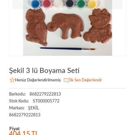
Şekil 3 lü Boyama Seti
Henüz Değerlendirilmemiş
İlk Sen Değerlendir
Barkodu:
8682279222813
Stok Kodu:
ST000005772
Markası:
ŞEKİL
8682279222813
Fiyat
404,15 TL