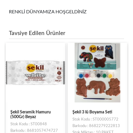
RENKLİ DÜNYAMIZA HOŞGELDİNİZ
Tavsiye Edilen Ürünler
Şekil Seramik Hamuru
Şekil 3 lü Boyama Seti
(500Gr) Beyaz
Stok Kodu : ST000005772
Stok Kodu : ST00848
Barkodu : 8682279222813
Barkodu : 8681057474727
Stok Miktarı : 10 PAKET