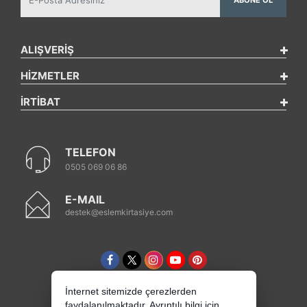
ALIŞVERİŞ
HİZMETLER
İRTİBAT
TELEFON
0505 069 06 86
E-MAIL
destek@eslemkirtasiye.com
İnternet sitemizde çerezlerden
faydalanılmaktadır. Ayrıntılı bilgi için