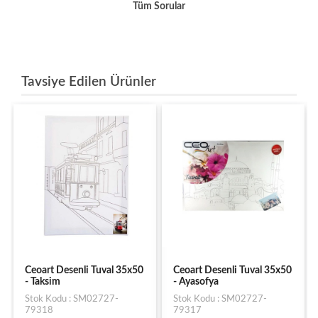
Tüm Sorular
Tavsiye Edilen Ürünler
i Tuval 35x50
Ceoart Desenli Tuval 35x50
Elif Tuval (40X40)
- Ayasofya
Stok Kodu : ST126
SM02727-
Stok Kodu : SM02727-
Barkodu : 868188
79317