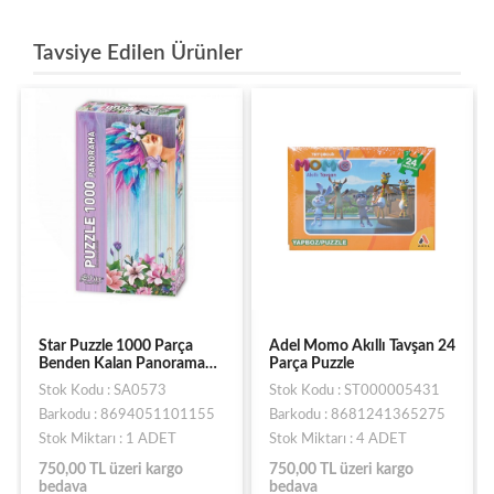
Tavsiye Edilen Ürünler
Adel Momo Akıllı Tavşan 24
Adel Kaptan Pengu Ve
Parça Puzzle
Arkadaşları Baby Puzzle 6
Farklı Puzzle
Stok Kodu : ST000005431
Stok Kodu : ST000005493
Barkodu : 8681241365275
Barkodu : 8681241365206
Stok Miktarı : 4 ADET
Stok Miktarı : 5 ADET
750,00 TL üzeri kargo
750,00 TL üzeri kargo
bedava
bedava