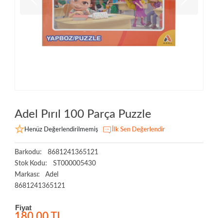
Adel Pırıl 100 Parça Puzzle
Henüz Değerlendirilmemiş
İlk Sen Değerlendir
Barkodu:
8681241365121
Stok Kodu:
ST000005430
Markası:
Adel
8681241365121
Fiyat
180,00 TL