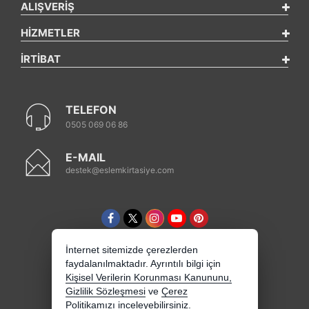
ALIŞVERİŞ
HİZMETLER
İRTİBAT
TELEFON
0505 069 06 86
E-MAIL
destek@eslemkirtasiye.com
İnternet sitemizde çerezlerden
faydalanılmaktadır. Ayrıntılı bilgi için
Kişisel Verilerin Korunması Kanununu,
Gizlilik Sözleşmesi
ve
Çerez
Politikamızı
inceleyebilirsiniz.