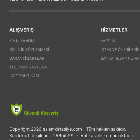
ALIŞVERİŞ
HİZMETLER
K.V.K. KANUNU
YARDIM
GIZLILIK SÖZLEŞMESI
İSTEK VE ÖNERILERIN
GARANTI ŞARTLARI
BANKA HESAP NUMA
TESLIMAT ŞARTLARI
İADE POLITIKASI
Copyright 2026 eslemkirtasiye.com - Tüm hakları saklıdır.
Kredi kartı bilgileriniz 256bit SSL sertifikası ile korunmaktadır.