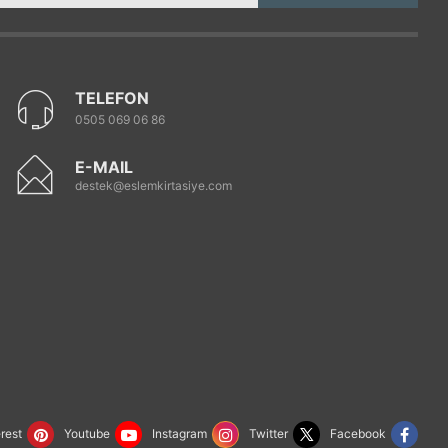
TELEFON
0505 069 06 86
E-MAIL
destek@eslemkirtasiye.com
rest
Youtube
Instagram
Twitter
Facebook