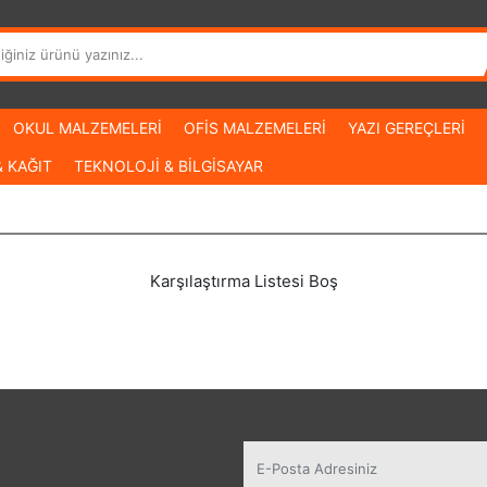
OKUL MALZEMELERİ
OFİS MALZEMELERİ
YAZI GEREÇLERİ
 KAĞIT
TEKNOLOJİ & BİLGİSAYAR
Karşılaştırma Listesi Boş