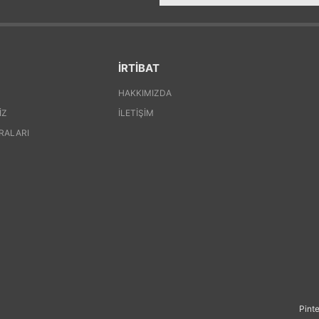
İRTİBAT
HAKKIMIZDA
IZ
İLETIŞIM
RALARI
Pinte