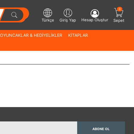
0
Hesap Oluştur
Türkçe
Giriş Yap
Sepet
OYUNCAKLAR & HEDİYELİKLER
KİTAPLAR
ABONE OL