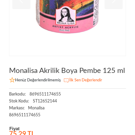
Monalisa Akrilik Boya Pembe 125 ml
Henüz Değerlendirilmemiş
İlk Sen Değerlendir
Barkodu:
8696511174655
Stok Kodu:
ST12652144
Markası:
Monalisa
8696511174655
Fiyat
75,29 TL