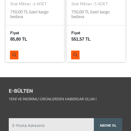
Stok Miktarı : 6 ADET
Stok Miktarı : 5 ADET
750,00 TL üzeri kargo
750,00 TL üzeri kargo
bedava
bedava
Fiyat
Fiyat
85,80 TL
551,57 TL
E-BÜLTEN
YENI VE INDIRIMLI ÜRÜNLERDEN HABERDAR OLUN !
ABONE OL