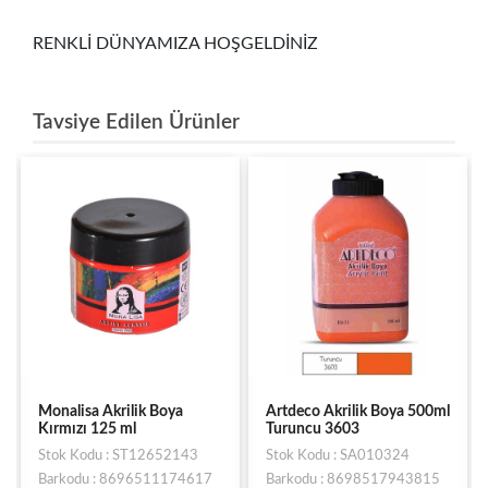
RENKLİ DÜNYAMIZA HOŞGELDİNİZ
Tavsiye Edilen Ürünler
Monalisa Akrilik Boya
Artdeco Akrilik Boya 500ml
Kırmızı 125 ml
Turuncu 3603
Stok Kodu : ST12652143
Stok Kodu : SA010324
Barkodu : 8696511174617
Barkodu : 8698517943815