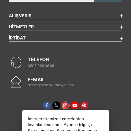
ALIŞVERİŞ
HİZMETLER
İRTİBAT
TELEFON
0505 069 06 86
E-MAIL
destek@eslemkirtasiye.com
İnternet sitemizde çerezlerden
faydalanılmaktadır. Ayrıntılı bilgi için
Kişisel Verilerin Korunması Kanununu,