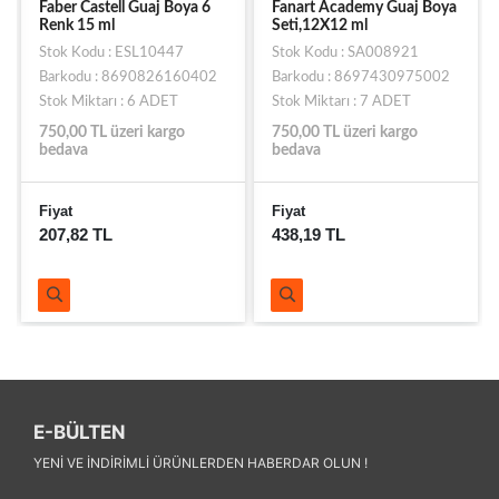
Faber Castell Guaj Boya 6
Fanart Academy Guaj Boya
Renk 15 ml
Seti,12X12 ml
Stok Kodu : ESL10447
Stok Kodu : SA008921
Barkodu : 8690826160402
Barkodu : 8697430975002
Stok Miktarı : 6 ADET
Stok Miktarı : 7 ADET
750,00 TL üzeri kargo
750,00 TL üzeri kargo
bedava
bedava
Fiyat
Fiyat
207,82 TL
438,19 TL
E-BÜLTEN
YENI VE INDIRIMLI ÜRÜNLERDEN HABERDAR OLUN !