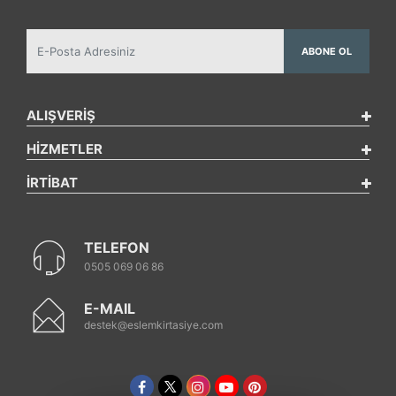
ABONE OL
ALIŞVERİŞ
HİZMETLER
İRTİBAT
TELEFON
0505 069 06 86
E-MAIL
destek@eslemkirtasiye.com