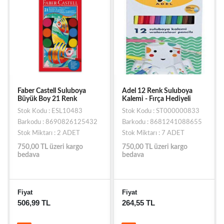
Faber Castell Suluboya
Adel 12 Renk Suluboya
Büyük Boy 21 Renk
Kalemi - Fırça Hediyeli
Stok Kodu : ESL10483
Stok Kodu : ST000000833
Barkodu : 8690826125432
Barkodu : 8681241088655
Stok Miktarı : 2 ADET
Stok Miktarı : 7 ADET
750,00 TL üzeri kargo
750,00 TL üzeri kargo
bedava
bedava
Fiyat
Fiyat
506,99 TL
264,55 TL