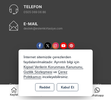
TELEFON
0505 069 06 86
E-MAIL
destek@eslemkirtasiye.com
İnternet sitemizde çerezlerden
faydalanılmaktadır. Ayrıntılı bilgi için
Kişisel Verilerin Korunması Kanununu,
Gizlilik Sözleşmesi
ve
Çerez
Politikamızı
inceleyebilirsiniz.
Copyright 2026 eslemkirtasiye.com - Tüm hakları saklıdır.
Reddet
Kabul Et
0
Kredi kartı bilgileriniz 256bit SSL sertifikası ile
korunmaktadır.
Keşfet
Kategoriler
Sepet
Whatsapp
Bu site AKINSOFT E-Ticaret ile hazırlanmıştır.