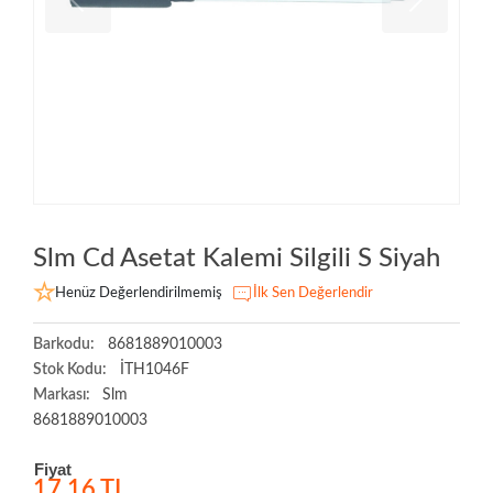
Slm Cd Asetat Kalemi Silgili S Siyah
Henüz Değerlendirilmemiş
İlk Sen Değerlendir
Barkodu:
8681889010003
Stok Kodu:
İTH1046F
Markası:
Slm
8681889010003
Fiyat
17,16 TL