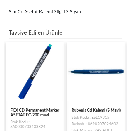
Slm Cd Asetat Kalemi Silgili S Siyah
Tavsiye Edilen Ürünler
FCX CD Permanent Marker
Rubenis Cd Kalemi (S Mavi)
ASETAT FC-200 mavi
Stok Kodu : ESL19315
Stok Kodu :
Barkodu : 8698207024602
SA0000703433824
Stok Miktarı : 242 ADET