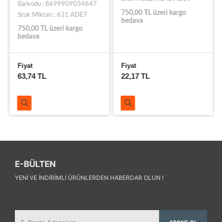
Barkodu : 8699909034647
750,00 TL üzeri kargo
Stok Miktarı : 631 ADET
bedava
750,00 TL üzeri kargo
bedava
Fiyat
Fiyat
63,74 TL
22,17 TL
E-BÜLTEN
YENI VE INDIRIMLI ÜRÜNLERDEN HABERDAR OLUN !