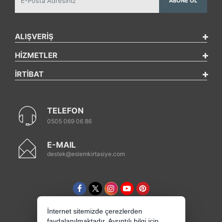
ABONE OL
ALIŞVERİŞ
HİZMETLER
İRTİBAT
TELEFON
0505 069 06 86
E-MAIL
destek@eslemkirtasiye.com
İnternet sitemizde çerezlerden
faydalanılmaktadır. Ayrıntılı bilgi için