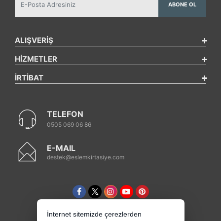
ABONE OL
ALIŞVERİŞ
HİZMETLER
İRTİBAT
TELEFON
0505 069 06 86
E-MAIL
destek@eslemkirtasiye.com
İnternet sitemizde çerezlerden