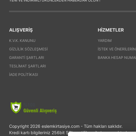
YENI VE INDIRIMLI ÜRÜNLERDEN HABERDAR OLUN !
ALIŞVERİŞ
HİZMETLER
K.V.K. KANUNU
YARDIM
GIZLILIK SÖZLEŞMESI
İSTEK VE ÖNERILERIN
GARANTI ŞARTLARI
BANKA HESAP NUMA
TESLIMAT ŞARTLARI
İADE POLITIKASI
Copyright 2026 eslemkirtasiye.com - Tüm hakları saklıdır.
Kredi kartı bilgileriniz 256bit SSL sertifikası ile korunmaktadır.