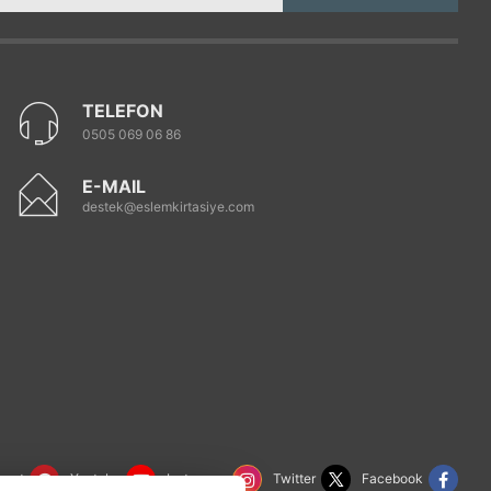
TELEFON
0505 069 06 86
E-MAIL
destek@eslemkirtasiye.com
rest
Youtube
Instagram
Twitter
Facebook