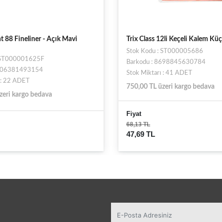
12li Keçeli Kalem Küçük
Pensan Keçeli Kalem Kırmızı
: ST000005686
Stok Kodu : ST23189
8698845630784
Barkodu : 8692404901520
 : 41 ADET
Stok Miktarı : 866 ADET
zeri kargo bedava
750,00 TL üzeri kargo bedava
Fiyat
13,54 TL