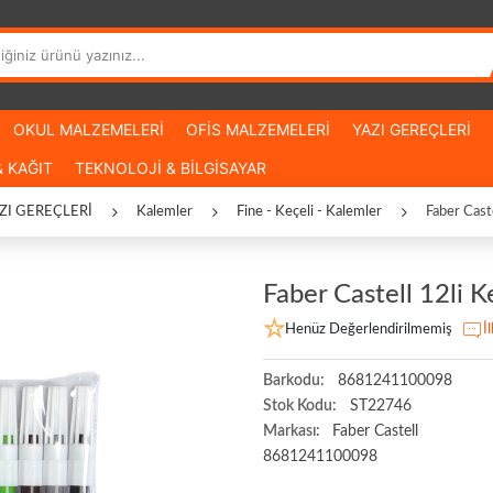
OKUL MALZEMELERİ
OFİS MALZEMELERİ
YAZI GEREÇLERİ
 KAĞIT
TEKNOLOJİ & BİLGİSAYAR
ZI GEREÇLERİ
Kalemler
Fine - Keçeli - Kalemler
Faber Cast
Faber Castell 12li 
Henüz Değerlendirilmemiş
İ
Barkodu:
8681241100098
Stok Kodu:
ST22746
Markası:
Faber Castell
8681241100098