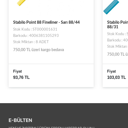
Stabilo Point 88 Fineliner - Açık Mavi
Trix Class 
88/31
Stok Kodu 
Stok Kodu : ST000001625F
Barkodu : 
Barkodu : 4006381493154
Stok Miktarı
Stok Miktarı : 22 ADET
750,00 TL ü
750,00 TL üzeri kargo bedava
Fiyat
Fiyat
68,13 TL
103,03 TL
47,69 TL
E-BÜLTEN