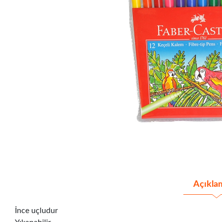
Açıkla
İnce uçludur