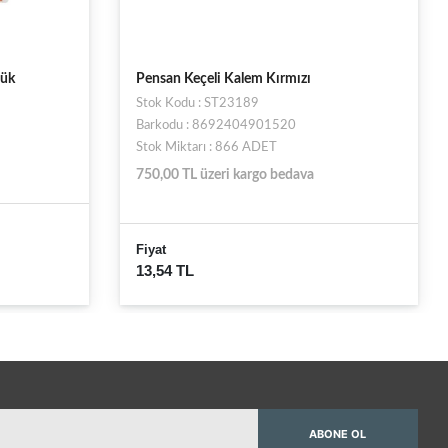
Faber Castell Grip Fine Pen [mor]
Stok Kodu : ST000381
Barkodu : 4005401516378
Stok Miktarı : 6 ADET
750,00 TL üzeri kargo bedava
Fiyat
61,76 TL
ABONE OL