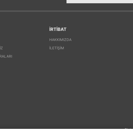
İRTİBAT
HAKKIMIZDA
IZ
İLETIŞIM
RALARI
Pinte