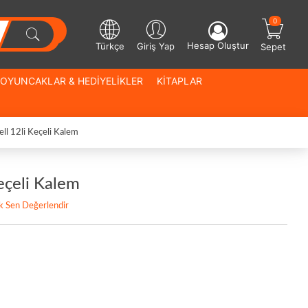
0
Hesap Oluştur
Türkçe
Giriş Yap
Sepet
OYUNCAKLAR & HEDİYELİKLER
KİTAPLAR
ell 12li Keçeli Kalem
Keçeli Kalem
lk Sen Değerlendir