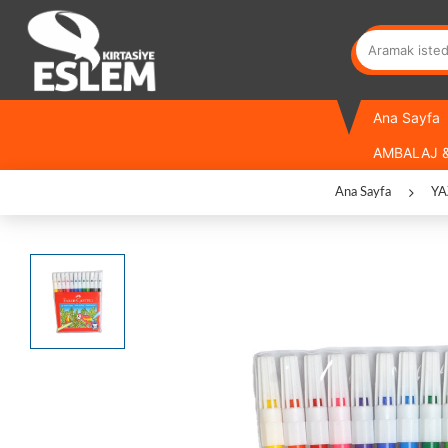
Ana Sayfa
AMBALAJ &
Ana Sayfa
YA