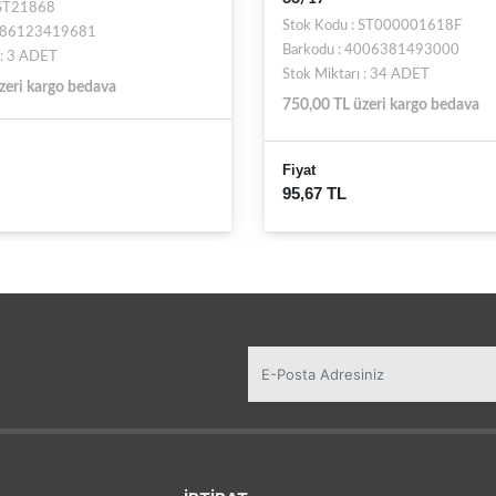
Stok Kodu : ST003510
: ST000001618F
Barkodu : 4005401516477
4006381493000
Stok Miktarı : 6 ADET
 : 34 ADET
750,00 TL üzeri kargo bedava
zeri kargo bedava
Fiyat
61,76 TL