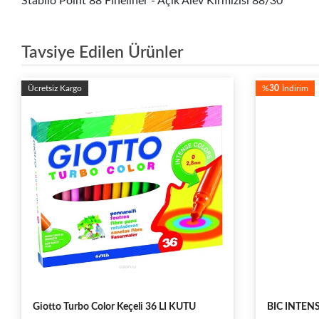
Stabilo Point 88 Fineliner - Açık Alev Kırmızısı 88/30
Tavsiye Edilen Ürünler
%
30
İndirim
BIC INTENSITY FINE LINER GRİ
Stabilo Poi
88/17