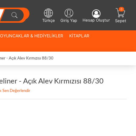
0
Hesap Oluştur
Türkçe
Giriş Yap
Sepet
OYUNCAKLAR & HEDİYELİKLER
KİTAPLAR
iner - Açık Alev Kırmızısı 88/30
eliner - Açık Alev Kırmızısı 88/30
lk Sen Değerlendir