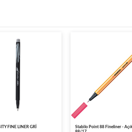
nt 88 Fineliner - Açık Pembe
Faber Castell Grip Finepen 0.4 