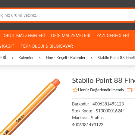
OKUL MALZEMELERİ
OFİS MALZEMELERİ
YAZI GEREÇLERİ
 KAĞIT
TEKNOLOJİ & BİLGİSAYAR
ERİ
Kalemler
Fine - Keçeli - Kalemler
Stabilo Point 88 Finel
Stabilo Point 88 Fin
Henüz Değerlendirilmemiş
İ
Barkodu:
4006381493123
Stok Kodu:
ST000001624F
Markası:
Stabilo
4006381493123