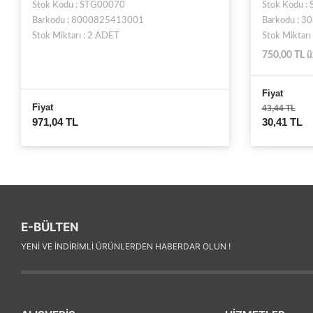
Stok Kodu : ST21868
Stok Kodu 
Barkodu : 3086123419681
Barkodu : 
Stok Miktarı : 3 ADET
Stok Miktarı
750,00 TL üzeri kargo bedava
750,00 TL ü
Fiyat
Fiyat
43,44 TL
30,41 TL
95,67 TL
E-BÜLTEN
YENI VE INDIRIMLI ÜRÜNLERDEN HABERDAR OLUN !