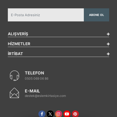
ABONE OL
ALIŞVERİŞ
HİZMETLER
İRTİBAT
TELEFON
0505 069 06 86
E-MAIL
destek@eslemkirtasiye.com