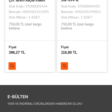
Çift Taraflı Keçeli Kalem
SW-VPP-R
Stok Kodu : ST000005454
Stok Kodu : ST000004430
Barkodu : 4005401511090
Barkodu : 4902505199851
Stok Miktarı : 1 ADET
Stok Miktarı : 1 ADET
750,00 TL üzeri kargo
750,00 TL üzeri kargo
bedava
bedava
Fiyat
Fiyat
396,27 TL
116,80 TL
E-BÜLTEN
YENI VE INDIRIMLI ÜRÜNLERDEN HABERDAR OLUN !