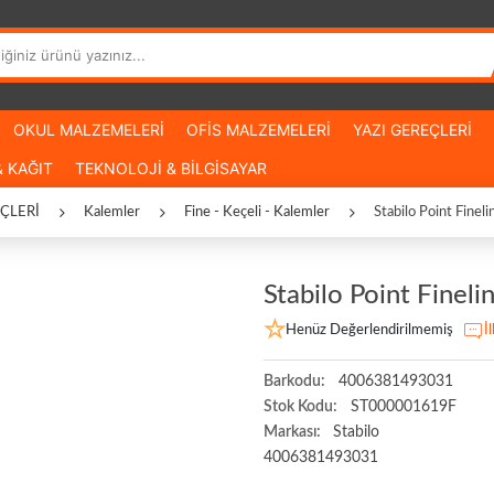
OKUL MALZEMELERİ
OFİS MALZEMELERİ
YAZI GEREÇLERİ
 KAĞIT
TEKNOLOJİ & BİLGİSAYAR
ÇLERİ
Kalemler
Fine - Keçeli - Kalemler
Stabilo Point Fine
Stabilo Point Finel
Henüz Değerlendirilmemiş
İ
Barkodu:
4006381493031
Stok Kodu:
ST000001619F
Markası:
Stabilo
4006381493031