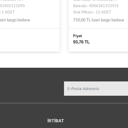
4005401511090
Barkodu : 4006381333955
 : 1 ADET
Stok Miktarı : 12 ADET
zeri kargo bedava
750,00 TL üzeri kargo bedava
Fiyat
93,76 TL
İRTİBAT