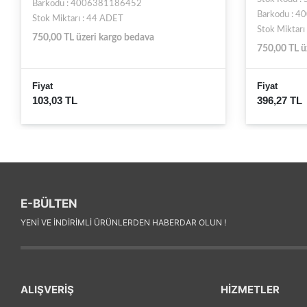
Barkodu : 4006381186452
Barkodu : 
Stok Miktarı : 44 ADET
Stok Miktarı
750,00 TL üzeri kargo bedava
750,00 TL ü
Fiyat
Fiyat
103,03 TL
396,27 TL
E-BÜLTEN
YENI VE INDIRIMLI ÜRÜNLERDEN HABERDAR OLUN !
ALIŞVERİŞ
HİZMETLER