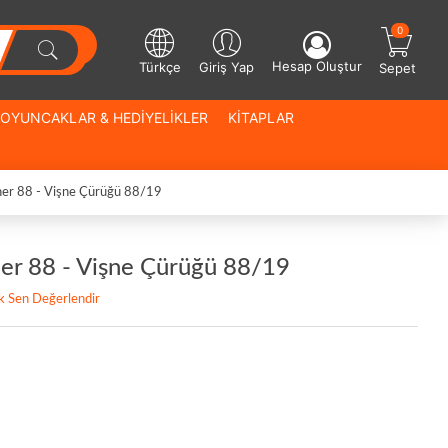
0
Hesap Oluştur
Türkçe
Giriş Yap
Sepet
OYUNCAKLAR & HEDİYELİKLER
KİTAPLAR
liner 88 - Vişne Çürüğü 88/19
iner 88 - Vişne Çürüğü 88/19
lk Sen Değerlendir