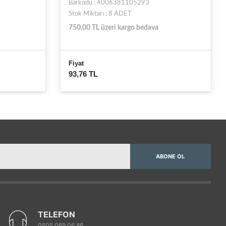
Barkodu : 4006381105293
Stok Miktarı : 8 ADET
750,00 TL üzeri kargo bedava
Fiyat
93,76 TL
ABONE OL
TELEFON
0505 069 06 86