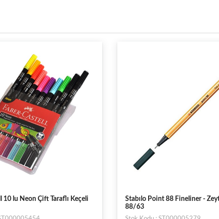
l 10 lu Neon Çift Taraflı Keçeli
Stabılo Point 88 Fineliner - Zeyt
88/63
: ST000005454
Stok Kodu : ST000005279