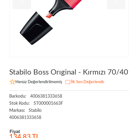
Stabilo Boss Orıginal - Kırmızı 70/40
Henüz Değerlendirilmemiş
İlk Sen Değerlendir
Barkodu:
4006381333658
Stok Kodu:
ST000001663F
Markası:
Stabilo
4006381333658
Fiyat
134,83 TL