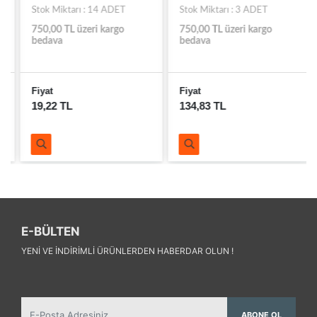
Stok Miktarı : 14 ADET
Stok Miktarı : 3 ADET
750,00 TL üzeri kargo
750,00 TL üzeri kargo
bedava
bedava
Fiyat
Fiyat
19,22 TL
134,83 TL
E-BÜLTEN
YENI VE INDIRIMLI ÜRÜNLERDEN HABERDAR OLUN !
ABONE OL