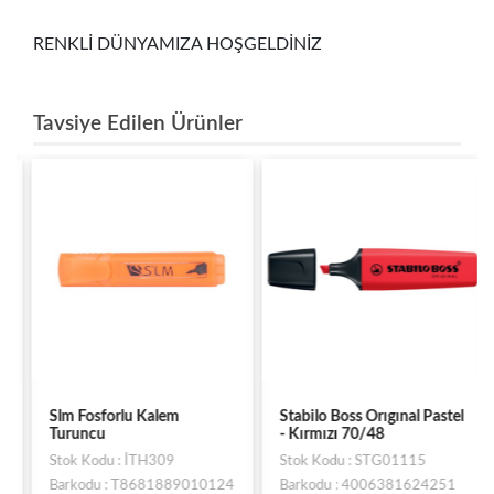
RENKLİ DÜNYAMIZA HOŞGELDİNİZ
Tavsiye Edilen Ürünler
Slm Fosforlu Kalem
Stabilo Boss Orıgınal Pastel
Turuncu
- Kırmızı 70/48
Stok Kodu : İTH309
Stok Kodu : STG01115
Barkodu : T8681889010124
Barkodu : 4006381624251