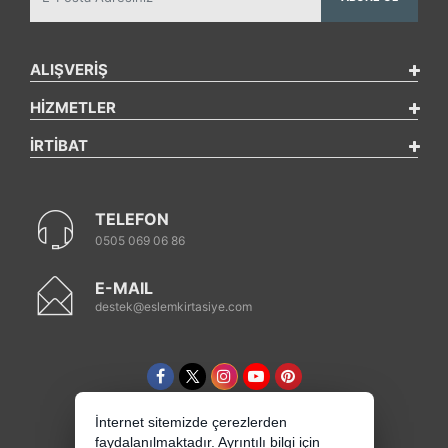
ALIŞVERİŞ
HİZMETLER
İRTİBAT
TELEFON
0505 069 06 86
E-MAIL
destek@eslemkirtasiye.com
İnternet sitemizde çerezlerden
faydalanılmaktadır. Ayrıntılı bilgi için