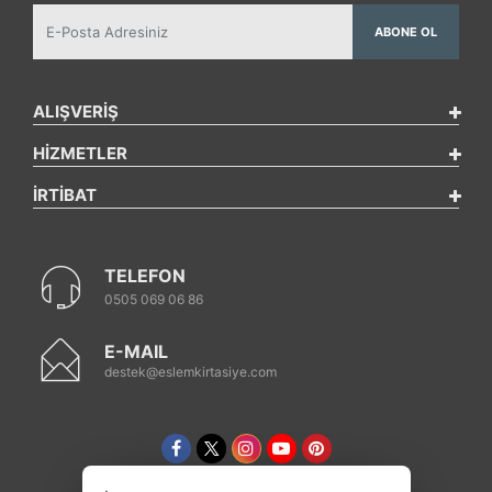
ABONE OL
ALIŞVERİŞ
HİZMETLER
İRTİBAT
TELEFON
0505 069 06 86
E-MAIL
destek@eslemkirtasiye.com