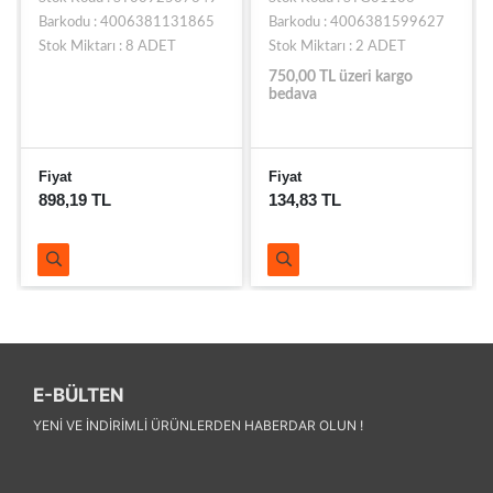
Barkodu : 4006381131865
Barkodu : 4006381599627
Stok Miktarı : 8 ADET
Stok Miktarı : 2 ADET
750,00 TL üzeri kargo
bedava
Fiyat
Fiyat
898,19 TL
134,83 TL
E-BÜLTEN
YENI VE INDIRIMLI ÜRÜNLERDEN HABERDAR OLUN !