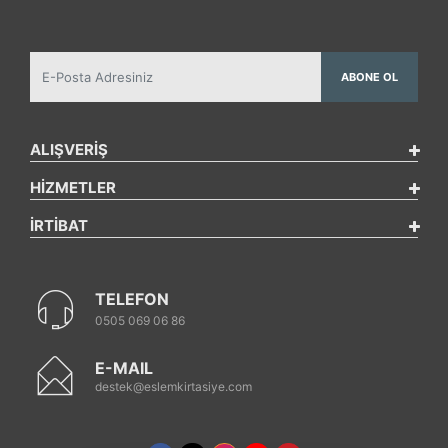
ABONE OL
ALIŞVERİŞ
HİZMETLER
İRTİBAT
TELEFON
0505 069 06 86
E-MAIL
destek@eslemkirtasiye.com