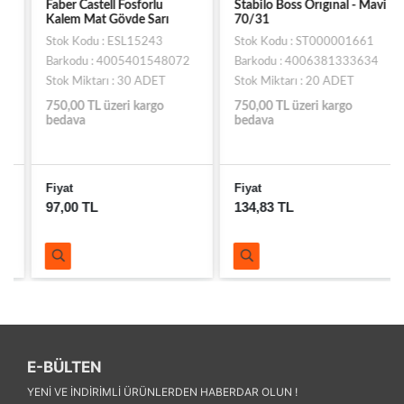
Faber Castell Fosforlu
Stabilo Boss Orıgınal - Mavi
Kalem Mat Gövde Sarı
70/31
Stok Kodu : ESL15243
Stok Kodu : ST000001661
Barkodu : 4005401548072
Barkodu : 4006381333634
Stok Miktarı : 30 ADET
Stok Miktarı : 20 ADET
750,00 TL üzeri kargo
750,00 TL üzeri kargo
bedava
bedava
Fiyat
Fiyat
97,00 TL
134,83 TL
E-BÜLTEN
YENI VE INDIRIMLI ÜRÜNLERDEN HABERDAR OLUN !