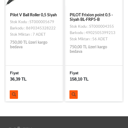
Pilot V Ball Roller 0,5 Siyah
PILOT Frixion point 0.5 -
Siyah BL-FRP5-B
Stok Kodu : ST000005679
Stok Kodu : ST000004355
Barkodu : 8690345328222
Barkodu : 4902505399213
Stok Miktarı : 7 ADET
Stok Miktarı : 56 ADET
750,00 TL üzeri kargo
bedava
750,00 TL üzeri kargo
bedava
Fiyat
Fiyat
36,39 TL
158,10 TL