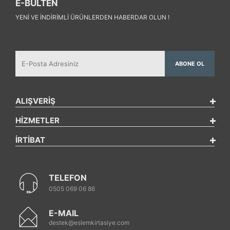
E-BÜLTEN
YENI VE INDIRIMLI ÜRÜNLERDEN HABERDAR OLUN !
ABONE OL
ALIŞVERİŞ
HİZMETLER
İRTİBAT
TELEFON
0505 069 06 86
E-MAIL
destek@eslemkirtasiye.com