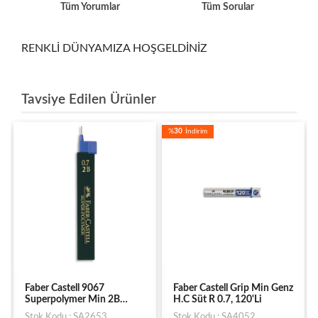
Tüm Yorumlar
Tüm Sorular
RENKLİ DÜNYAMIZA HOŞGELDİNİZ
Tavsiye Edilen Ürünler
%
30
İndirim
Faber Castell 9067
Faber Castell Grip Min Genz
Superpolymer Min 2B
H.C Süt R 0.7, 120'Li
0,7Mm
Stok Kodu : SA2653
Stok Kodu : SA4052