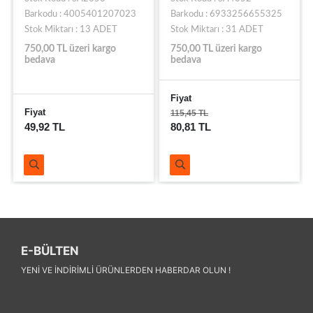
Barkodu : 4005401207023
Barkodu : 6933256655325
Stok Miktarı : 13 ADET
Stok Miktarı : 31 ADET
750,00 TL üzeri kargo
750,00 TL üzeri kargo
bedava
bedava
Fiyat
Fiyat
115,45 TL
49,92 TL
80,81 TL
E-BÜLTEN
YENI VE INDIRIMLI ÜRÜNLERDEN HABERDAR OLUN !