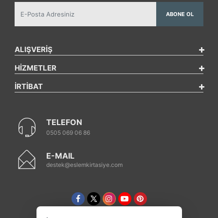
ABONE OL
ALIŞVERİŞ
HİZMETLER
İRTİBAT
TELEFON
0505 069 06 86
E-MAIL
destek@eslemkirtasiye.com