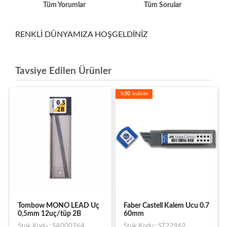
Tüm Yorumlar
Tüm Sorular
RENKLİ DÜNYAMIZA HOŞGELDİNİZ
Tavsiye Edilen Ürünler
%
30
İndirim
LEAD Uç
Faber Castell Kalem Ucu 0.7
Faber Castell 120 li Si
 2B
60mm
0,7 2B Uç
0764
Stok Kodu : ST22962
Stok Kodu : ST000005