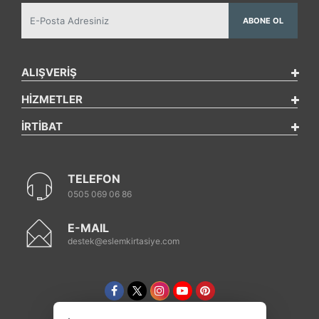
ABONE OL
ALIŞVERİŞ
HİZMETLER
İRTİBAT
TELEFON
0505 069 06 86
E-MAIL
destek@eslemkirtasiye.com