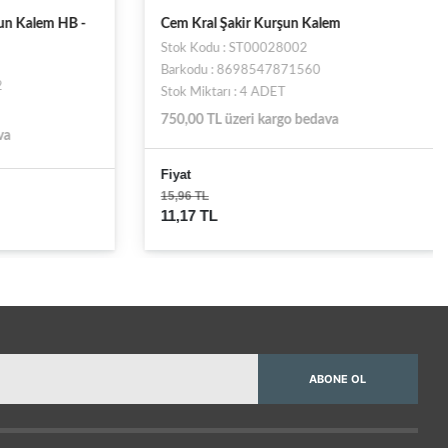
Kalem HB -
Cem Kral Şakir Kurşun Kalem
Stok Kodu : ST00028002
Barkodu : 8698547871560
Stok Miktarı : 4 ADET
750,00 TL üzeri kargo bedava
Fiyat
15,96 TL
11,17 TL
ABONE OL