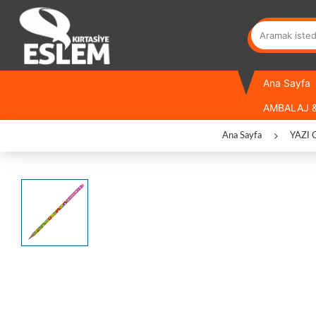
Ana Sayfa
AMBALAJ &
Ana Sayfa
YAZI 