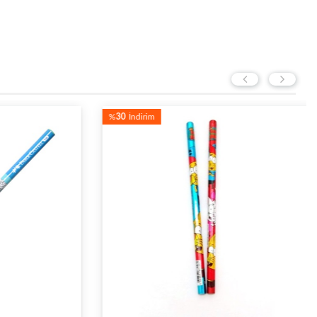
%
30
İndirim