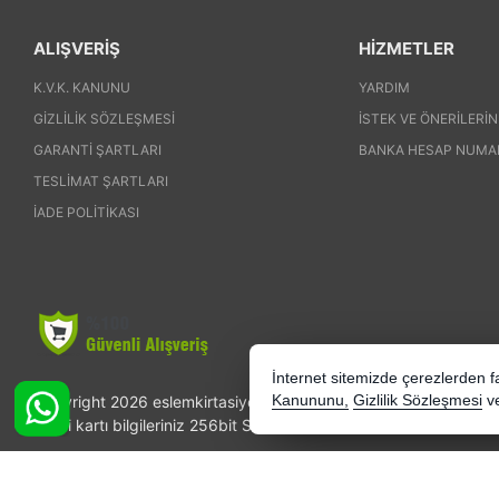
ALIŞVERİŞ
HİZMETLER
K.V.K. KANUNU
YARDIM
GIZLILIK SÖZLEŞMESI
İSTEK VE ÖNERILERIN
GARANTI ŞARTLARI
BANKA HESAP NUMA
TESLIMAT ŞARTLARI
İADE POLITIKASI
İnternet sitemizde çerezlerden fay
Copyright 2026 eslemkirtasiye.com - Tüm hakları saklıdır.
Kanununu,
Gizlilik Sözleşmesi
v
Kredi kartı bilgileriniz 256bit SSL sertifikası ile korunmaktadır.
Bu site AKINSOFT E-Ticaret ile hazırlanmıştır.