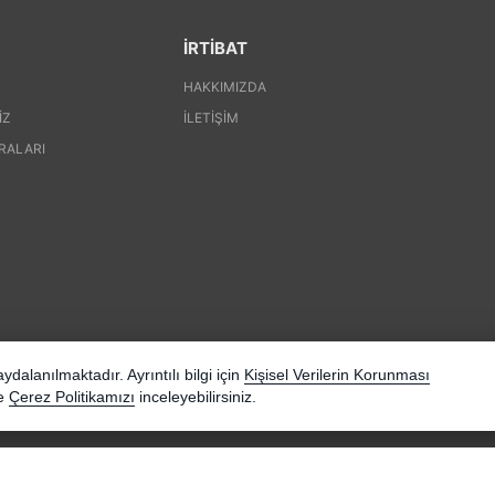
İRTİBAT
HAKKIMIZDA
IZ
İLETIŞIM
RALARI
dalanılmaktadır. Ayrıntılı bilgi için
Kişisel Verilerin Korunması
e
Çerez Politikamızı
inceleyebilirsiniz.
Pinte