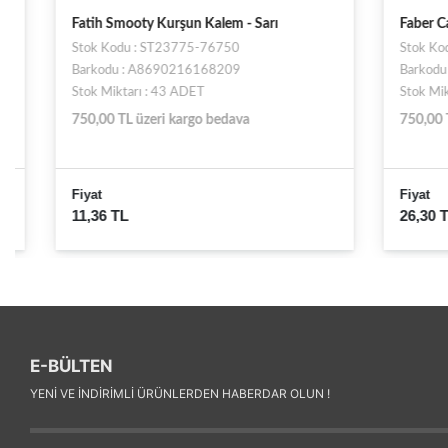
Fatih Smooty Kurşun Kalem - Sarı
Faber Caste
Stok Kodu : ST23775-76750
Stok Kodu 
Barkodu : A8690216168209
Barkodu : 
Stok Miktarı : 43 ADET
Stok Miktarı
750,00 TL üzeri kargo bedava
750,00 TL ü
Fiyat
Fiyat
11,36 TL
26,30 TL
E-BÜLTEN
YENI VE INDIRIMLI ÜRÜNLERDEN HABERDAR OLUN !