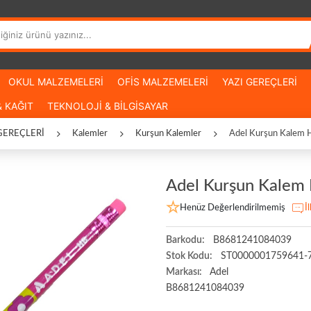
OKUL MALZEMELERİ
OFİS MALZEMELERİ
YAZI GEREÇLERİ
 KAĞIT
TEKNOLOJİ & BİLGİSAYAR
GEREÇLERİ
Kalemler
Kurşun Kalemler
Adel Kurşun Kalem 
Adel Kurşun Kalem
Henüz Değerlendirilmemiş
İ
Barkodu:
B8681241084039
Stok Kodu:
ST0000001759641-
Markası:
Adel
B8681241084039