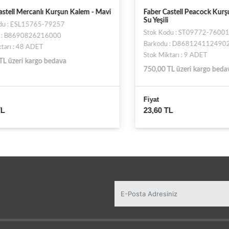
ll Mercanlı Kurşun Kalem - Mavi
Faber Castell Peacock Kurşun 
Su Yeşili
: ESL15765-79257
Stok Kodu : ST09772-76001
B8690826216000
Barkodu : D8681241124902
 : 48 ADET
Stok Miktarı : 9 ADET
zeri kargo bedava
750,00 TL üzeri kargo bedava
Fiyat
23,60 TL