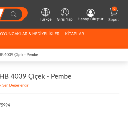
0
Hesap Oluştur
Türkçe
Giriş Yap
Sepet
OYUNCAKLAR & HEDİYELİKLER
KİTAPLAR
HB 4039 Çiçek - Pembe
 HB 4039 Çiçek - Pembe
lk Sen Değerlendir
75994