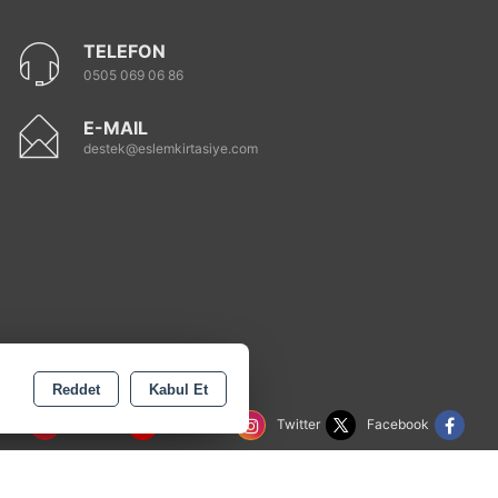
TELEFON
0505 069 06 86
E-MAIL
destek@eslemkirtasiye.com
Reddet
Kabul Et
rest
Youtube
Instagram
Twitter
Facebook