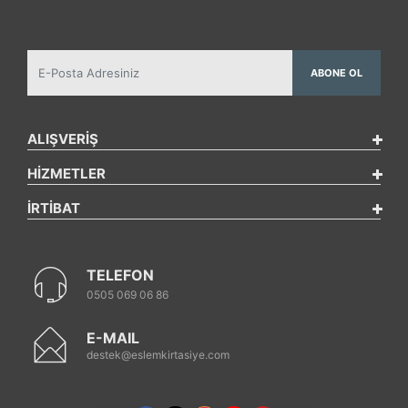
ABONE OL
ALIŞVERİŞ
HİZMETLER
İRTİBAT
TELEFON
0505 069 06 86
E-MAIL
destek@eslemkirtasiye.com