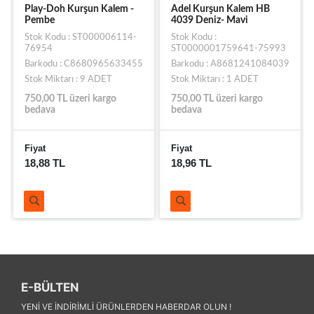
Play-Doh Kurşun Kalem -
Adel Kurşun Kalem HB
Pembe
4039 Deniz- Mavi
Stok Kodu : ST000006114-
Stok Kodu :
76954
ST0000001759641-75993
Barkodu : C8680965633455
Barkodu : A8681241084039
Stok Miktarı : 9 ADET
Stok Miktarı : 1 ADET
750,00 TL üzeri kargo
750,00 TL üzeri kargo
bedava
bedava
Fiyat
Fiyat
18,88 TL
18,96 TL
E-BÜLTEN
YENI VE INDIRIMLI ÜRÜNLERDEN HABERDAR OLUN !