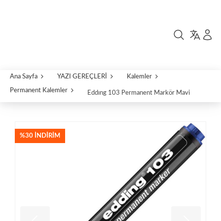
Ana Sayfa
YAZI GEREÇLERİ
Kalemler
Permanent Kalemler
Eddıng 103 Permanent Markör Mavi
%30 İNDIRIM