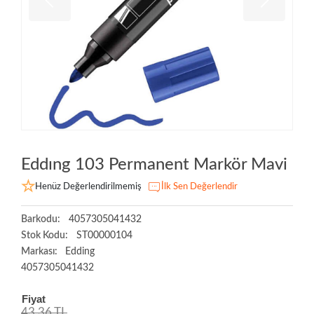
Eddıng 103 Permanent Markör Mavi
Henüz Değerlendirilmemiş
İlk Sen Değerlendir
Barkodu:
4057305041432
Stok Kodu:
ST00000104
Markası:
Edding
4057305041432
Fiyat
43,36 TL