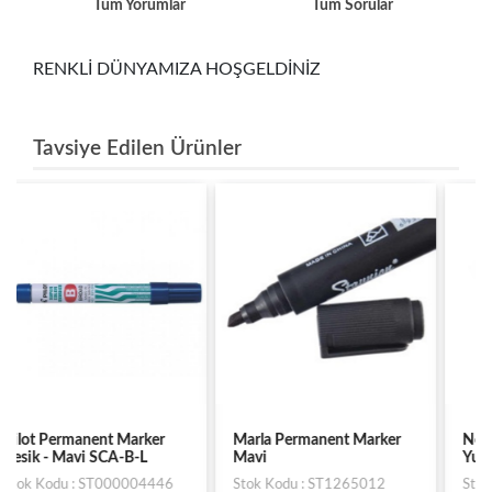
Tüm Yorumlar
Tüm Sorular
RENKLİ DÜNYAMIZA HOŞGELDİNİZ
Tavsiye Edilen Ürünler
Marla Permanent Marker
Noki Permanent Markör
Mavi
Yuvarlak Uç (Siyah)
1800PBS
Stok Kodu : ST1265012
Stok Kodu : ST126521670