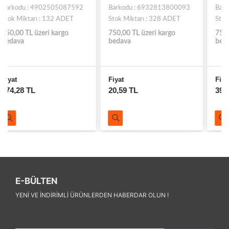
Barkodu : 6932813800093
Barkodu : 8693245018262
Stok Miktarı : 328 ADET
Stok Miktarı : 361 ADET
750,00 TL üzeri kargo
750,00 TL üzeri kargo
bedava
bedava
Fiyat
Fiyat
20,59 TL
39,07 TL
E-BÜLTEN
YENI VE INDIRIMLI ÜRÜNLERDEN HABERDAR OLUN !