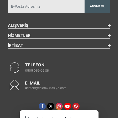
ABONE OL
ALIŞVERİŞ
HİZMETLER
İRTİBAT
TELEFON
0505 069 06 86
E-MAIL
destek@eslemkirtasiye.com