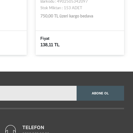
Barkodu : 4902505342097
Stok Miktarı : 153 ADET
750,00 TL üzeri kargo bedava
Fiyat
138,11 TL
ABONE OL
TELEFON