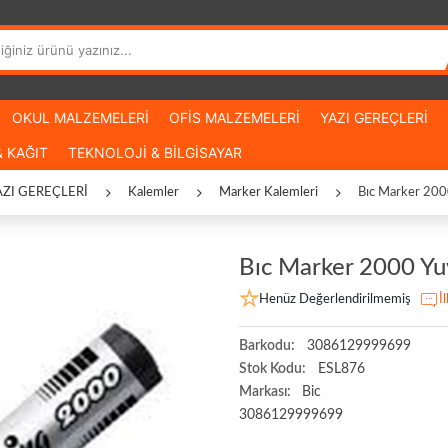
OKUL MALZEMELERİ
OFİS MALZEMELERİ
YAZI GEREÇLERİ
 KAĞIT
TEKNOLOJİ & BİLGİSAYAR
AZI GEREÇLERİ
Kalemler
Marker Kalemleri
Bıc Marker 200
Bıc Marker 2000 Yu
Henüz Değerlendirilmemiş
İ
Barkodu:
3086129999699
Stok Kodu:
ESL876
Markası:
Bic
3086129999699