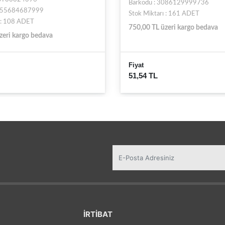
Barkodu : 3086129999736
9555684687999
Stok Miktarı : 161 ADET
ı : 108 ADET
750,00 TL üzeri kargo bedava
zeri kargo bedava
Fiyat
51,54 TL
İRTİBAT