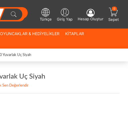
0
Hesap Oluştur
Türkçe
Giriş Yap
Sepet
OYUNCAKLAR & HEDİYELİKLER
KİTAPLAR
0 Yuvarlak Uç Siyah
varlak Uç Siyah
lk Sen Değerlendir