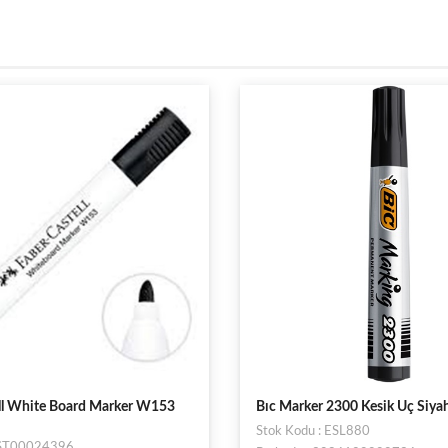
ell White Board Marker W153
Bıc Marker 2300 Kesik Uç Siya
Stok Kodu : ESL880
: ST00024396