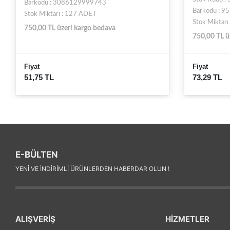
Barkodu : 3086129999743
Barkodu : 
Stok Miktarı : 127 ADET
Stok Miktar
750,00 TL üzeri kargo bedava
750,00 TL ü
Fiyat
Fiyat
51,75 TL
73,29 TL
E-BÜLTEN
YENI VE INDIRIMLI ÜRÜNLERDEN HABERDAR OLUN !
ALIŞVERİŞ
HİZMETLER