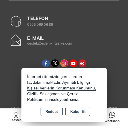
TELEFON
0505 069 06 86
E-MAIL
destek@eslemkirtasiye.com
İnternet sitemizde çerezlerden
faydalanılmaktadır. Ayrıntılı bilgi için
Kişisel Verilerin Korunması Kanununu,
Gizlilik Sözleşmesi
ve
Çerez
Politikamızı
inceleyebilirsiniz.
Copyright 2026 eslemkirtasiye.com - Tüm hakları saklıdır.
Reddet
Kabul Et
0
Kredi kartı bilgileriniz 256bit SSL sertifikası ile
korunmaktadır.
Keşfet
Kategoriler
Sepet
Whatsapp