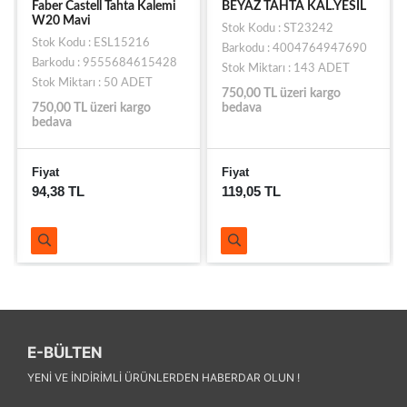
Faber Castell Tahta Kalemi
BEYAZ TAHTA KAL.YESIL
W20 Mavi
Stok Kodu : ST23242
Stok Kodu : ESL15216
Barkodu : 4004764947690
Barkodu : 9555684615428
Stok Miktarı : 143 ADET
Stok Miktarı : 50 ADET
750,00 TL üzeri kargo
750,00 TL üzeri kargo
bedava
bedava
Fiyat
Fiyat
94,38 TL
119,05 TL
E-BÜLTEN
YENI VE INDIRIMLI ÜRÜNLERDEN HABERDAR OLUN !