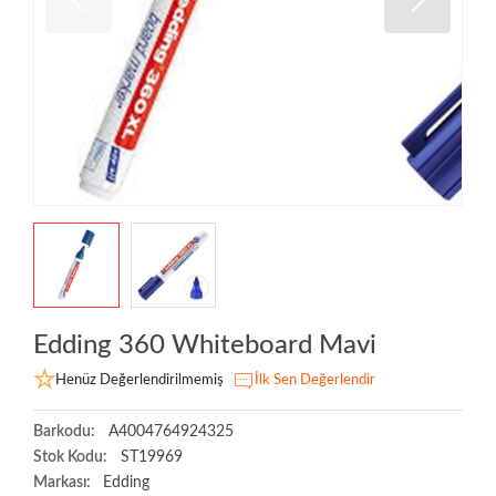
Edding 360 Whiteboard Mavi
Henüz Değerlendirilmemiş
İlk Sen Değerlendir
Barkodu:
A4004764924325
Stok Kodu:
ST19969
Markası:
Edding