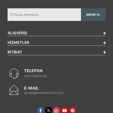
ABONE OL
ALIŞVERİŞ
HİZMETLER
İRTİBAT
TELEFON
0505 069 06 86
E-MAIL
destek@eslemkirtasiye.com