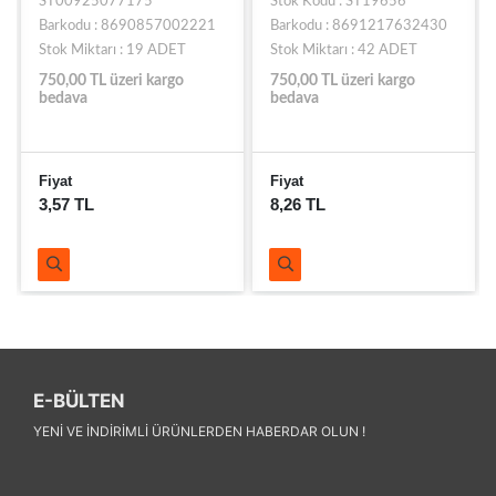
ST00925077175
Stok Kodu : ST19656
Barkodu : 8690857002221
Barkodu : 8691217632430
Stok Miktarı : 19 ADET
Stok Miktarı : 42 ADET
750,00 TL üzeri kargo
750,00 TL üzeri kargo
bedava
bedava
Fiyat
Fiyat
3,57 TL
8,26 TL
E-BÜLTEN
YENI VE INDIRIMLI ÜRÜNLERDEN HABERDAR OLUN !