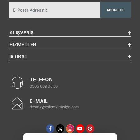
ABONE OL
ALIŞVERİŞ
HİZMETLER
İRTİBAT
TELEFON
0505 069 06 86
E-MAIL
destek@eslemkirtasiye.com