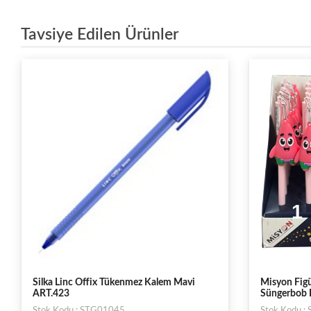
Tavsiye Edilen Ürünler
Silka Linc Offix Tükenmez Kalem Mavi
Misyon Figü
ART.423
Süngerbob K
Stok Kodu : STG01045
Stok Kodu 