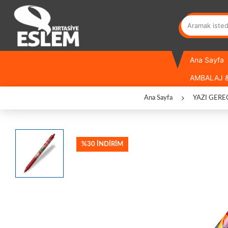
Ana Sayfa
AMBALAJ &
Ana Sayfa
YAZI GERE
%30 İNDİRİM