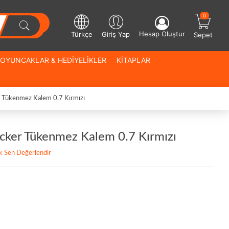
0
Hesap Oluştur
Türkçe
Giriş Yap
Sepet
OYUNCAKLAR & HEDİYELİKLER
KİTAPLAR
ker Tükenmez Kalem 0.7 Kırmızı
Clicker Tükenmez Kalem 0.7 Kırmızı
lk Sen Değerlendir