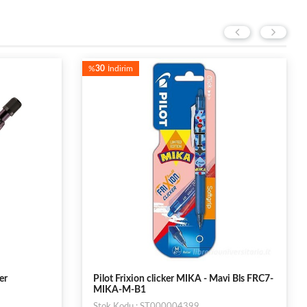
%
30
İndirim
er
Pilot Frixion clicker MIKA - Mavi Bls FRC7-
MIKA-M-B1
Stok Kodu : ST000004399