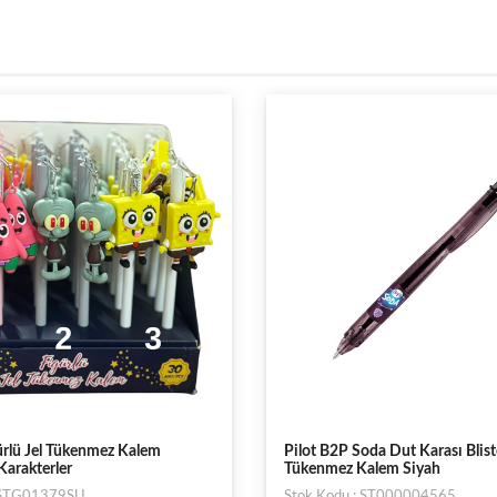
rlü Jel Tükenmez Kalem
Pilot B2P Soda Dut Karası Blist
arakterler
Tükenmez Kalem Siyah
: STG01379SU
Stok Kodu : ST000004565