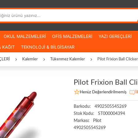
OKUL MALZEMELERİ
OFİS MALZEMELERİ
YAZI GEREÇLERİ
 KAĞIT
TEKNOLOJİ & BİLGİSAYAR
ÇLERİ
Kalemler
Tükenmez Kalemler
Pilot Frixion Ball Clic
Pilot Frixion Ball 
Henüz Değerlendirilmemiş
İ
Barkodu:
4902505545269
Stok Kodu:
ST000004394
Markası:
Pilot
4902505545269