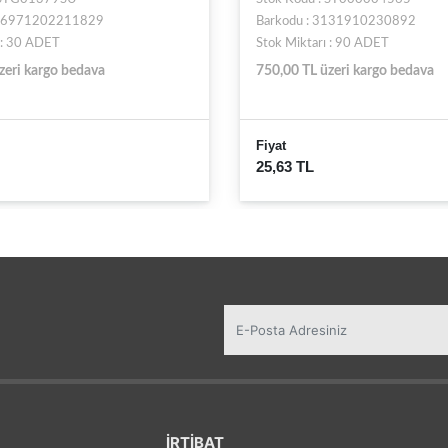
SU6971202211829
Barkodu : 3131910230892
 : 30 ADET
Stok Miktarı : 90 ADET
zeri kargo bedava
750,00 TL üzeri kargo bedava
Fiyat
25,63 TL
İRTİBAT