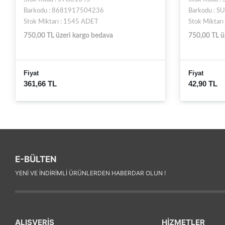
Barkodu : 8681917504236
Barkodu : 
Stok Miktarı : 1545 ADET
Stok Miktarı
750,00 TL üzeri kargo bedava
750,00 TL ü
Fiyat
Fiyat
361,66 TL
42,90 TL
E-BÜLTEN
YENI VE INDIRIMLI ÜRÜNLERDEN HABERDAR OLUN !
ALIŞVERİŞ
HİZMETLER