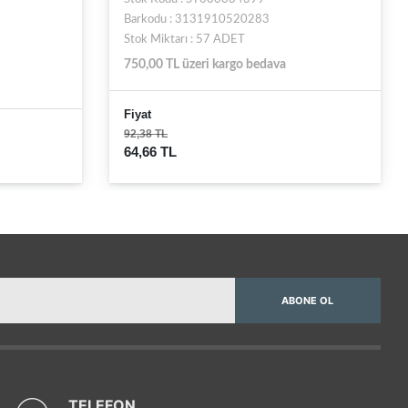
Barkodu : 3131910520283
Stok Miktarı : 57 ADET
750,00 TL üzeri kargo bedava
Fiyat
92,38 TL
64,66 TL
ABONE OL
TELEFON