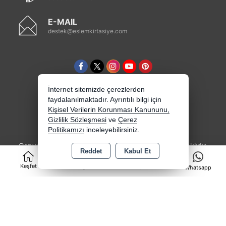
E-MAIL
destek@eslemkirtasiye.com
İnternet sitemizde çerezlerden
faydalanılmaktadır. Ayrıntılı bilgi için
Kişisel Verilerin Korunması Kanununu,
Gizlilik Sözleşmesi
ve
Çerez
Politikamızı
inceleyebilirsiniz.
Copyright 2026 eslemkirtasiye.com - Tüm hakları saklıdır.
Reddet
Kabul Et
0
Kredi kartı bilgileriniz 256bit SSL sertifikası ile
korunmaktadır.
Keşfet
Kategoriler
Sepet
Whatsapp
Bu site AKINSOFT E-Ticaret ile hazırlanmıştır.