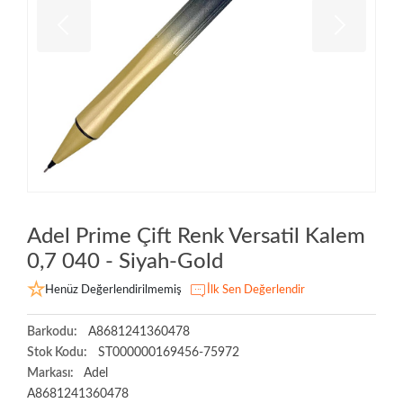
Adel Prime Çift Renk Versatil Kalem
0,7 040 - Siyah-Gold
Henüz Değerlendirilmemiş
İlk Sen Değerlendir
Barkodu:
A8681241360478
Stok Kodu:
ST000000169456-75972
Markası:
Adel
A8681241360478