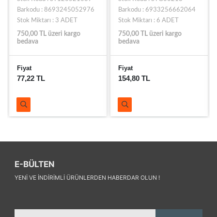
Barkodu : 8693245052976
Barkodu : 6933256662064
Stok Miktarı : 3 ADET
Stok Miktarı : 6 ADET
750,00 TL üzeri kargo
750,00 TL üzeri kargo
bedava
bedava
Fiyat
Fiyat
77,22 TL
154,80 TL
E-BÜLTEN
YENI VE INDIRIMLI ÜRÜNLERDEN HABERDAR OLUN !