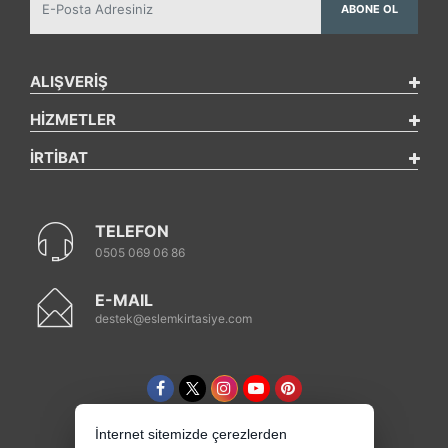
ABONE OL
ALIŞVERİŞ
HİZMETLER
İRTİBAT
TELEFON
0505 069 06 86
E-MAIL
destek@eslemkirtasiye.com
İnternet sitemizde çerezlerden