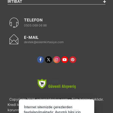
İRTİBAT
TELEFON
0505 069 06 86
E-MAIL
destek@eslemkirtasiye.com
Copyright 2026 eslemkirtasiye.com - Tüm hakları saklıdır.
Kredi kartı bilgileriniz 256bit SSL sertifikası ile
İnternet sitemizde çerezlerden
korunmaktadır.
faydalanılmaktadır. Ayrıntılı bilgi için