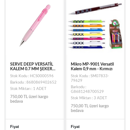
SERVE DEEP VERSATİL
Mikro MP-9001 Versatil
KALEM 0.7 MM ŞEKER
Kalem 0,9 mm - Kırmızı
PEMBE
Stok Kodu : HCS0000596
Stok Kodu : SM07833-
79629
Barkodu : 8680869402652
Barkodu :
Stok Miktarı : 1 ADET
G8681248700529
750,00 TL üzeri kargo
Stok Miktarı : 3 ADET
bedava
750,00 TL üzeri kargo
bedava
Fiyat
Fiyat