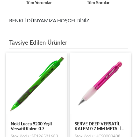
Tüm Yorumlar
Tüm Sorular
RENKLİ DÜNYAMIZA HOŞGELDİNİZ
Tavsiye Edilen Ürünler
Noki Lucca 9200 Yeşil
SERVE DEEP VERSATİL
Versatil Kalem 0.7
KALEM 0.7 MM METALİK
PEMBE
Stok Kodu : ST126521683
Stok Kodu : HCS0000408