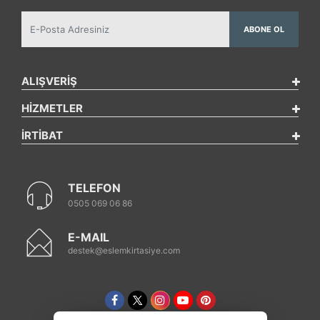
ABONE OL
ALIŞVERİŞ
HİZMETLER
İRTİBAT
TELEFON
0505 069 06 86
E-MAIL
destek@eslemkirtasiye.com