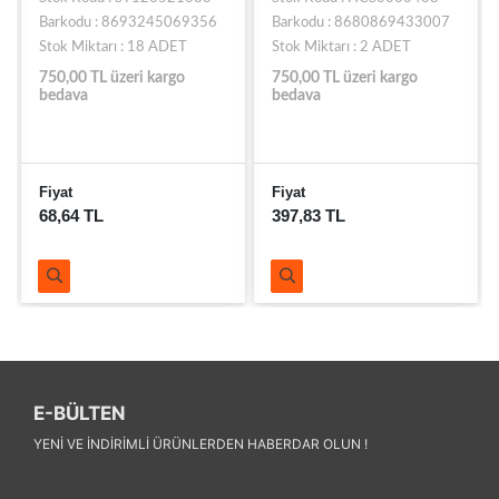
Barkodu : 8693245069356
Barkodu : 8680869433007
Stok Miktarı : 18 ADET
Stok Miktarı : 2 ADET
750,00 TL üzeri kargo
750,00 TL üzeri kargo
bedava
bedava
Fiyat
Fiyat
68,64 TL
397,83 TL
E-BÜLTEN
YENI VE INDIRIMLI ÜRÜNLERDEN HABERDAR OLUN !