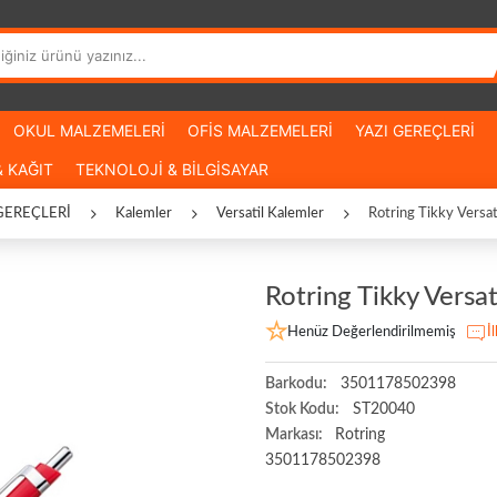
OKUL MALZEMELERİ
OFİS MALZEMELERİ
YAZI GEREÇLERİ
 KAĞIT
TEKNOLOJİ & BİLGİSAYAR
GEREÇLERİ
Kalemler
Versatil Kalemler
Rotring Tikky Versa
Rotring Tikky Versa
Henüz Değerlendirilmemiş
İ
Barkodu:
3501178502398
Stok Kodu:
ST20040
Markası:
Rotring
3501178502398