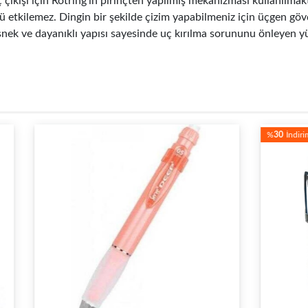
ıkışı için Rotring'in pirinçten yapılmış mekanizması kullanılmakta
üzü etkilemez. Dingin bir şekilde çizim yapabilmeniz için üçgen 
Esnek ve dayanıklı yapısı sayesinde uç kırılma sorununu önleyen
%
30
İndirim