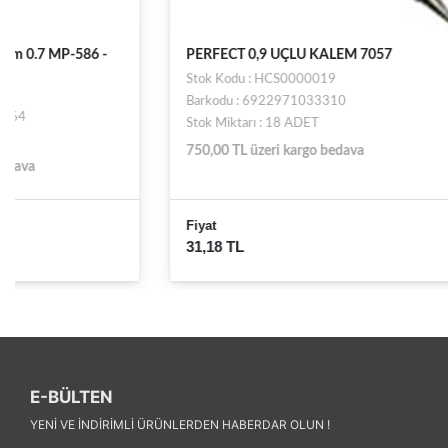
PERFECT 0,9 UÇLU KALEM 7057
SERVE DE
Stok Kodu : HCS0000019
Stok Kodu 
Barkodu : 6922971033310
Barkodu : 
Stok Miktarı : 18 ADET
Stok Miktarı
750,00 TL üzeri kargo bedava
750,00 TL ü
Fiyat
Fiyat
31,18 TL
397,83 TL
E-BÜLTEN
YENI VE INDIRIMLI ÜRÜNLERDEN HABERDAR OLUN !