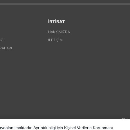
İRTİBAT
HAKKIMIZDA
IZ
İLETIŞIM
RALARI
Pinte
dalanılmaktadır. Ayrıntılı bilgi için
Kişisel Verilerin Korunması