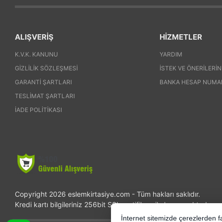
ALIŞVERİŞ
HİZMETLER
K.V.K. KANUNU
YARDIM
GIZLILIK SÖZLEŞMESI
İSTEK VE ÖNERILERIN
GARANTI ŞARTLARI
BANKA HESAP NUMA
TESLIMAT ŞARTLARI
İADE POLITIKASI
Copyright 2026 eslemkirtasiye.com - Tüm hakları saklıdır.
Kredi kartı bilgileriniz 256bit SSL sertifikası ile korunmaktadır.
İnternet sitemizde çerezlerden fay