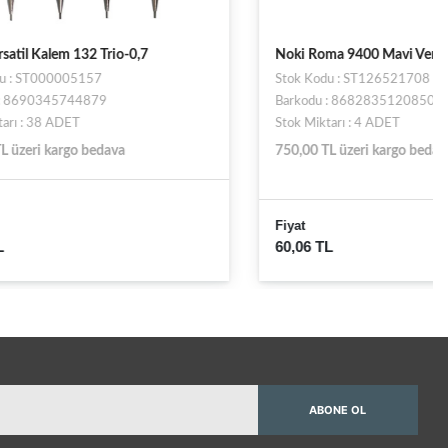
,7
Noki Roma 9400 Mavi Versatil Kalem 0.7
Stok Kodu : ST126521708
Barkodu : 8682835120850
Stok Miktarı : 4 ADET
750,00 TL üzeri kargo bedava
Fiyat
60,06 TL
ABONE OL