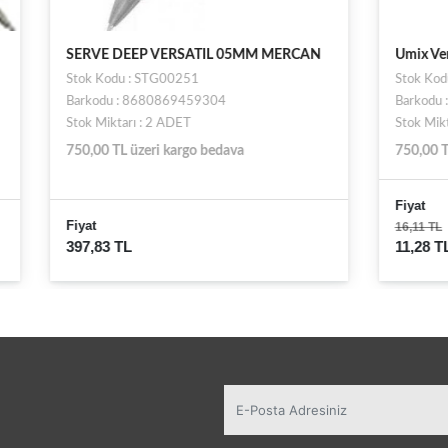
EP VERSATIL 05MM MERCAN
Umix Versatil Kalem 132 Trio-0
: STG00251
Stok Kodu : ST000005157
8680869459304
Barkodu : 8690345744879
 : 2 ADET
Stok Miktarı : 38 ADET
zeri kargo bedava
750,00 TL üzeri kargo bedava
Fiyat
16,11 TL
11,28 TL