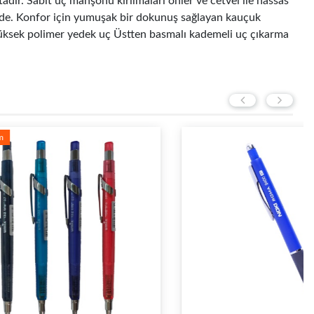
dır. Sabit uç manşonu kırılmaları önler ve cetvel ile hassas
gövde. Konfor için yumuşak bir dokunuş sağlayan kauçuk
 yüksek polimer yedek uç Üstten basmalı kademeli uç çıkarma