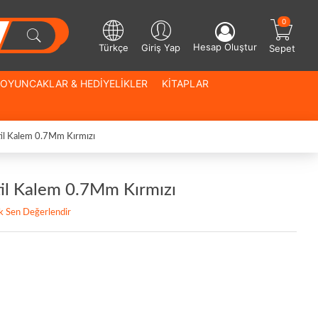
0
Hesap Oluştur
Türkçe
Giriş Yap
Sepet
OYUNCAKLAR & HEDİYELİKLER
KİTAPLAR
til Kalem 0.7Mm Kırmızı
til Kalem 0.7Mm Kırmızı
lk Sen Değerlendir