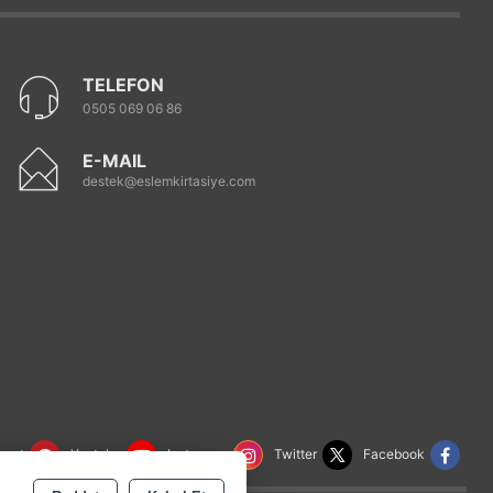
TELEFON
0505 069 06 86
E-MAIL
destek@eslemkirtasiye.com
rest
Youtube
Instagram
Twitter
Facebook