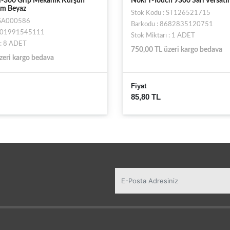
300 Grip Mekanik Kurşun
Noki Y-Touch 9300 Sarı Versatil
m Beyaz
Stok Kodu : ST126521715
 SA000586
Barkodu : 8682835120751
4901991545111
Stok Miktarı : 1 ADET
 : 8 ADET
750,00 TL üzeri kargo bedava
zeri kargo bedava
Fiyat
85,80 TL