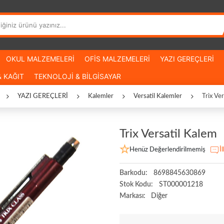
OKUL MALZEMELERİ
OFİS MALZEMELERİ
YAZI GEREÇLERİ
 KAĞIT
TEKNOLOJİ & BİLGİSAYAR
YAZI GEREÇLERİ
Kalemler
Versatil Kalemler
Trix Ve
Trix Versatil Kalem
Henüz Değerlendirilmemiş
İ
Barkodu:
8698845630869
Stok Kodu:
ST000001218
Markası:
Diğer