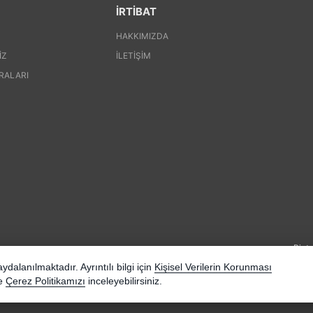
İRTİBAT
HAKKIMIZDA
IZ
İLETIŞIM
RALARI
Pinte
dalanılmaktadır. Ayrıntılı bilgi için
Kişisel Verilerin Korunması
e
Çerez Politikamızı
inceleyebilirsiniz.