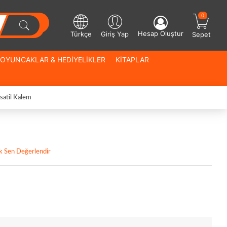
0
Hesap Oluştur
Türkçe
Giriş Yap
Sepet
OYUNCAKLAR & HEDİYELİKLER
KİTAPLAR
rsatil Kalem
lk Sen Değerlendir