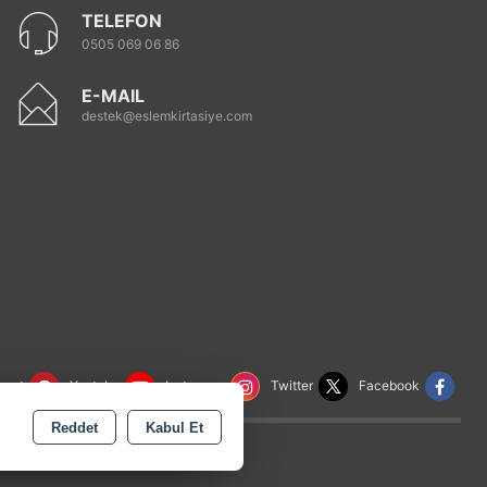
TELEFON
0505 069 06 86
E-MAIL
destek@eslemkirtasiye.com
rest
Youtube
Instagram
Twitter
Facebook
Reddet
Kabul Et