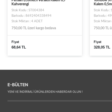
Pensan Ecomech Versatil Kalem 0,7
Tombow SH-
Kahverengi
Kalem 0,5m
Stok Kodu : ST004384
Stok Kodu :
Barkodu : 8692404338494
Barkodu : 
Stok Miktarı : 4 ADET
Stok Miktarı
750,00 TL üzeri kargo bedava
750,00 TL ü
Fiyat
Fiyat
68,64 TL
328,05 TL
E-BÜLTEN
YENI VE INDIRIMLI ÜRÜNLERDEN HABERDAR OLUN !