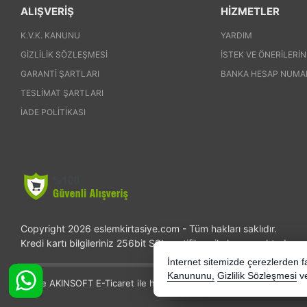
ALIŞVERİŞ
HİZMETLER
K.V.K. KANUNU
YARDIM
GIZLILIK SÖZLEŞMESI
İSTEK VE ÖNERILERIN
GARANTI ŞARTLARI
BANKA HESAP NUMA
TESLIMAT ŞARTLARI
İADE POLITIKASI
Copyright 2026 eslemkirtasiye.com - Tüm hakları saklıdır.
Kredi kartı bilgileriniz 256bit SSL sertifikası ile korunmaktadır.
İnternet sitemizde çerezlerden fay
Kanununu,
Gizlilik Sözleşmesi
v
Bu site AKINSOFT E-Ticaret ile hazırlanmıştır.