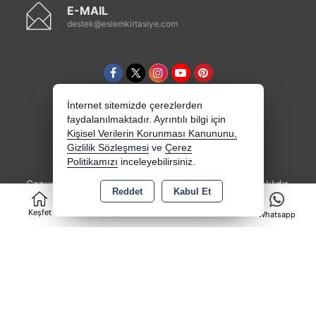
E-MAIL
destek@eslemkirtasiye.com
İnternet sitemizde çerezlerden
faydalanılmaktadır. Ayrıntılı bilgi için
Kişisel Verilerin Korunması Kanununu,
Gizlilik Sözleşmesi
ve
Çerez
Politikamızı
inceleyebilirsiniz.
Copyright 2026 eslemkirtasiye.com - Tüm hakları saklıdır.
Reddet
Kabul Et
0
Kredi kartı bilgileriniz 256bit SSL sertifikası ile
korunmaktadır.
Keşfet
Kategoriler
Sepet
Whatsapp
Bu site AKINSOFT E-Ticaret ile hazırlanmıştır.