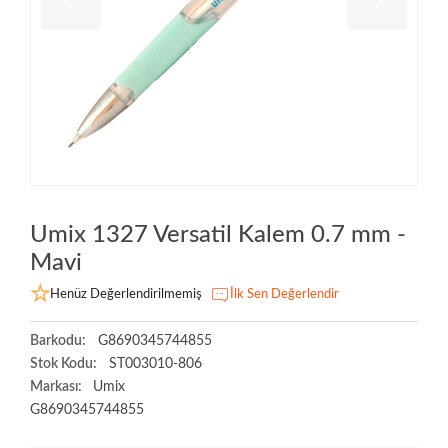
Umix 1327 Versatil Kalem 0.7 mm -
Mavi
Henüz Değerlendirilmemiş
İlk Sen Değerlendir
Barkodu:
G8690345744855
Stok Kodu:
ST003010-806
Markası:
Umix
G8690345744855