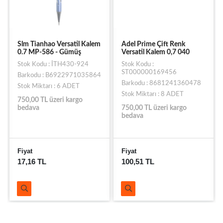
Slm Tianhao Versatil Kalem
Adel Prime Çift Renk
0.7 MP-586 - Gümüş
Versatil Kalem 0,7 040
Stok Kodu : İTH430-924
Stok Kodu :
ST000000169456
Barkodu : B6922971035864
Barkodu : 8681241360478
Stok Miktarı : 6 ADET
Stok Miktarı : 8 ADET
750,00 TL üzeri kargo
bedava
750,00 TL üzeri kargo
bedava
Fiyat
Fiyat
17,16 TL
100,51 TL